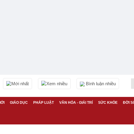
Mới nhất
Xem nhiều
Bình luận nhiều
IỚI
GIÁO DỤC
PHÁP LUẬT
VĂN HÓA - GIẢI TRÍ
SỨC KHỎE
ĐỜI S