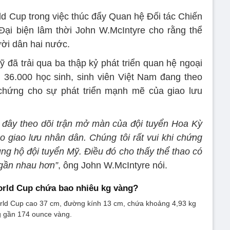
rld Cup trong việc thúc đẩy Quan hệ Đối tác Chiến
Đại biện lâm thời John W.McIntyre cho rằng thể
ười dân hai nước.
 đã trải qua ba thập kỷ phát triển quan hệ ngoại
 36.000 học sinh, sinh viên Việt Nam đang theo
hứng cho sự phát triển mạnh mẽ của giao lưu
 đây theo dõi trận mở màn của đội tuyển Hoa Kỳ
o giao lưu nhân dân. Chúng tôi rất vui khi chứng
ng hộ đội tuyển Mỹ. Điều đó cho thấy thể thao có
 gần nhau hơn”
, ông John W.McIntyre nói.
orld Cup chứa bao nhiêu kg vàng?
rld Cup cao 37 cm, đường kính 13 cm, chứa khoảng 4,93 kg
 gần 174 ounce vàng.