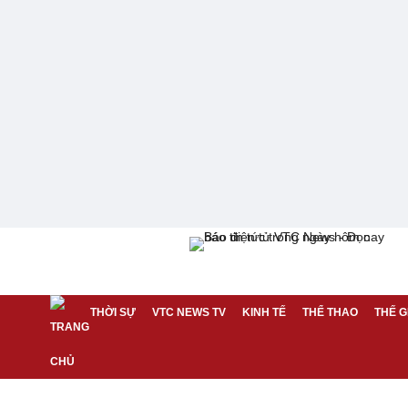
THỜI SỰ
VTC NEWS TV
KINH TẾ
THỂ THAO
THẾ G