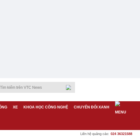
ỐNG
XE
KHOA HỌC CÔNG NGHỆ
CHUYỂN ĐỔI XANH
Liên hệ quảng cáo:
024 36321588