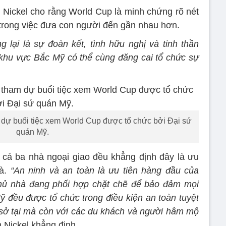
 Nickel cho rằng World Cup là minh chứng rõ nét
trong việc đưa con người đến gần nhau hơn.
lại là sự đoàn kết, tình hữu nghị và tinh thần
i khu vực Bắc Mỹ có thể cùng đăng cai tổ chức sự
dự buổi tiệc xem World Cup được tổ chức bởi Đại sứ
quán Mỹ.
 cả ba nhà ngoại giao đều khẳng định đây là ưu
hà.
“An ninh và an toàn là ưu tiên hàng đầu của
hủ nhà đang phối hợp chặt chẽ để bảo đảm mọi
ỹ đều được tổ chức trong điều kiện an toàn tuyệt
n sở tại mà còn với các du khách và người hâm mộ
m Nickel khẳng định.