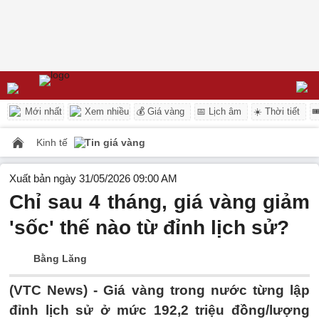
Mới nhất
Xem nhiều
💰 Giá vàng
📅 Lịch âm
☀️ Thời tiết

Kinh tế
Tin giá vàng
Xuất bản ngày 31/05/2026 09:00 AM
Chỉ sau 4 tháng, giá vàng giảm
'sốc' thế nào từ đỉnh lịch sử?
Bằng Lăng
(VTC News) -
Giá vàng trong nước từng lập
đỉnh lịch sử ở mức 192,2 triệu đồng/lượng