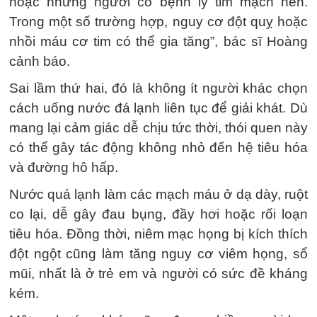
hoặc những người có bệnh lý tim mạch nền.
Trong một số trường hợp, nguy cơ đột quỵ hoặc
nhồi máu cơ tim có thể gia tăng”, bác sĩ Hoàng
cảnh báo.
Sai lầm thứ hai, đó là không ít người khác chọn
cách uống nước đá lạnh liên tục để giải khát. Dù
mang lại cảm giác dễ chịu tức thời, thói quen này
có thể gây tác động không nhỏ đến hệ tiêu hóa
và đường hô hấp.
Nước quá lạnh làm các mạch máu ở dạ dày, ruột
co lại, dễ gây đau bụng, đầy hơi hoặc rối loạn
tiêu hóa. Đồng thời, niêm mạc họng bị kích thích
đột ngột cũng làm tăng nguy cơ viêm họng, sổ
mũi, nhất là ở trẻ em và người có sức đề kháng
kém.