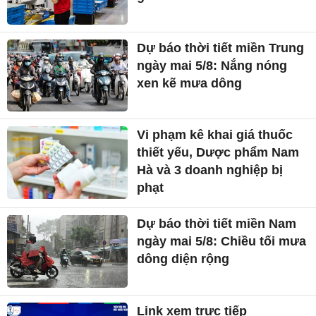
Dự báo thời tiết miền Trung
ngày mai 5/8: Nắng nóng
xen kẽ mưa dông
Vi phạm kê khai giá thuốc
thiết yếu, Dược phẩm Nam
Hà và 3 doanh nghiệp bị
phạt
Dự báo thời tiết miền Nam
ngày mai 5/8: Chiều tối mưa
dông diện rộng
Link xem trực tiếp