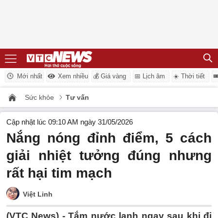
Mới nhất
Xem nhiều
💰 Giá vàng
📅 Lịch âm
☀️ Thời tiết

Sức khỏe
Tư vấn
Cập nhật lúc 09:10 AM ngày 31/05/2026
Nắng nóng đỉnh điểm, 5 cách
giải nhiệt tưởng đúng nhưng
rất hại tim mạch
Việt Linh
(VTC News) -
Tắm nước lạnh ngay sau khi đi