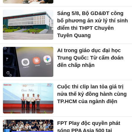
Sáng 5/8, Bộ GD&ĐT công
bố phương án xử lý thí sinh
điểm thi THPT Chuyên
Tuyên Quang
AI trong giáo dục đại học
Trung Quốc: Từ cấm đoán
đến chấp nhận
Cuộc thi clip lan tỏa giá trị
nửa thế kỷ đồng hành cùng
TP.HCM của ngành điện
FPT Play độc quyền phát
sóng PPA Asia 500 tại