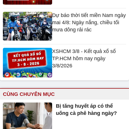
Dự báo thời tiết miền Nam ngày
mai 4/8: Ngày nắng, chiều tối
mưa dông rải rác
XSHCM 3/8 - Kết quả xổ số
TP.HCM hôm nay ngày
3/8/2026
CÙNG CHUYÊN MỤC
Bị tăng huyết áp có thể
uống cà phê hàng ngày?