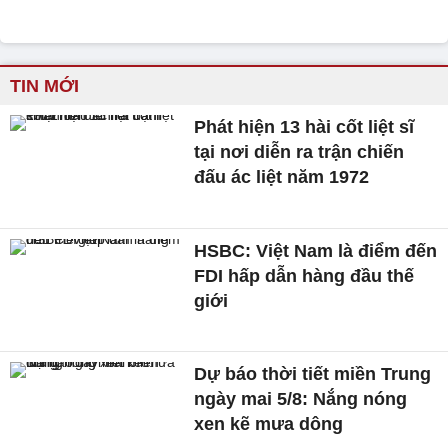
TIN MỚI
Phát hiện 13 hài cốt liệt sĩ
tại nơi diễn ra trận chiến
đấu ác liệt năm 1972
HSBC: Việt Nam là điểm đến
FDI hấp dẫn hàng đầu thế
giới
Dự báo thời tiết miền Trung
ngày mai 5/8: Nắng nóng
xen kẽ mưa dông