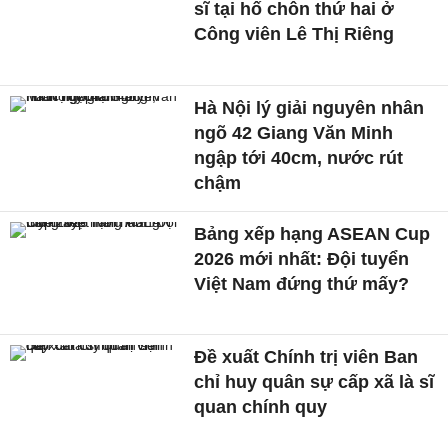
sĩ tại hố chôn thứ hai ở
Công viên Lê Thị Riêng
Hà Nội lý giải nguyên nhân
ngõ 42 Giang Văn Minh
ngập tới 40cm, nước rút
chậm
Bảng xếp hạng ASEAN Cup
2026 mới nhất: Đội tuyển
Việt Nam đứng thứ mấy?
Đề xuất Chính trị viên Ban
chỉ huy quân sự cấp xã là sĩ
quan chính quy