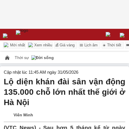
Mới nhất
Xem nhiều
💰 Giá vàng
📅 Lịch âm
☀️ Thời tiết

Thời sự
Đời sống
Cập nhật lúc 11:45 AM ngày 31/05/2026
Lộ diện khán đài sân vận động
135.000 chỗ lớn nhất thế giới ở
Hà Nội
Viên Minh
(VTC News) -
Sau hơn 5 tháng kể từ ngày