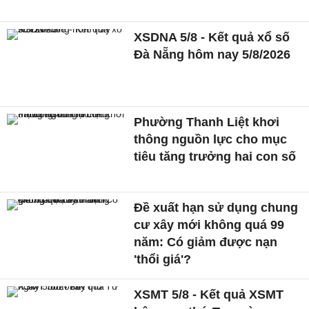
XSDNA 5/8 - Kết quả xổ số
Đà Nẵng hôm nay 5/8/2026
Phường Thanh Liệt khơi
thông nguồn lực cho mục
tiêu tăng trưởng hai con số
Đề xuất hạn sử dụng chung
cư xây mới không quá 99
năm: Có giảm được nạn
'thổi giá'?
XSMT 5/8 - Kết quả XSMT