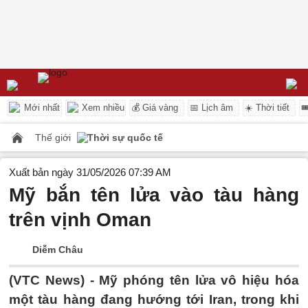
Mới nhất
Xem nhiều
💰 Giá vàng
📅 Lịch âm
☀️ Thời tiết

Thế giới
Thời sự quốc tế
Xuất bản ngày 31/05/2026 07:39 AM
Mỹ bắn tên lửa vào tàu hàng
trên vịnh Oman
Diễm Châu
(VTC News) -
Mỹ phóng tên lửa vô hiệu hóa
một tàu hàng đang hướng tới Iran, trong khi