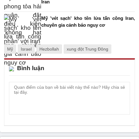
Iran
Mỹ 'vét sạch' kho tên lửa tấn công Iran,
chuyên gia cảnh báo nguy cơ
Mỹ
Israel
Hezbollah
xung đột Trung Đông
Bình luận