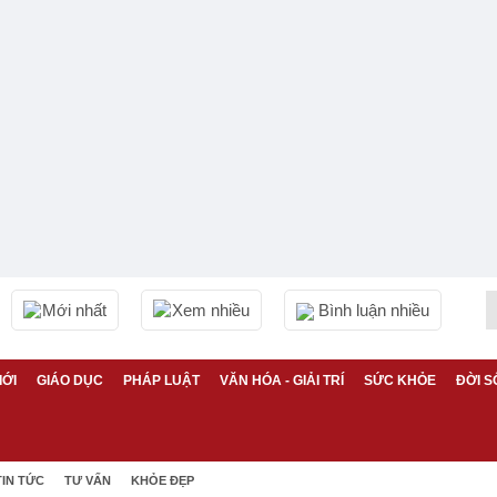
Mới nhất
Xem nhiều
Bình luận nhiều
IỚI
GIÁO DỤC
PHÁP LUẬT
VĂN HÓA - GIẢI TRÍ
SỨC KHỎE
ĐỜI S
TIN TỨC
TƯ VẤN
KHỎE ĐẸP