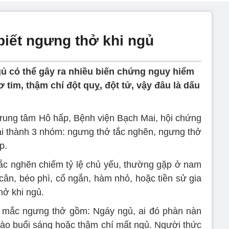
biết ngưng thở khi ngủ
ủ có thể gây ra nhiều biến chứng nguy hiểm
 tim, thậm chí đột quỵ, đột tử, vậy đâu là dấu
ung tâm Hô hấp, Bệnh viện Bạch Mai, hội chứng
i thành 3 nhóm: ngưng thở tắc nghẽn, ngưng thở
p.
ắc nghẽn chiếm tỷ lệ chủ yếu, thường gặp ở nam
a cân, béo phì, cổ ngắn, hàm nhỏ, hoặc tiền sử gia
hở khi ngủ.
t mắc ngưng thở gồm: Ngáy ngủ, ai đó phàn nàn
ào buổi sáng hoặc thậm chí mất ngủ. Người thức