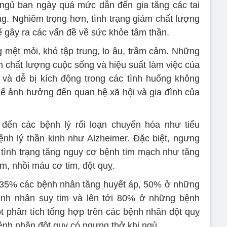
ngủ ban ngày quá mức dẫn đến gia tăng các tai
ng. Nghiêm trọng hơn, tình trạng giảm chất lượng
ể gây ra các vấn đề về sức khỏe tâm thần.
g mệt mỏi, khó tập trung, lo âu, trầm cảm. Những
 chất lượng cuộc sống và hiệu suất làm việc của
 và dễ bị kích động trong các tình huống không
ể ảnh hưởng đến quan hệ xã hội và gia đình của
đến các bệnh lý rối loạn chuyển hóa như tiểu
bệnh lý thần kinh như Alzheimer. Đặc biệt, ngưng
 tình trạng tăng nguy cơ bệnh tim mạch như tăng
tim, nhồi máu cơ tim, đột quỵ.
 35% các bệnh nhân tăng huyết áp, 50% ở những
nh nhân suy tim và lên tới 80% ở những bệnh
ột phân tích tổng hợp trên các bệnh nhân đột quỵ
nh nhân đột quỵ có ngưng thở khi ngủ.