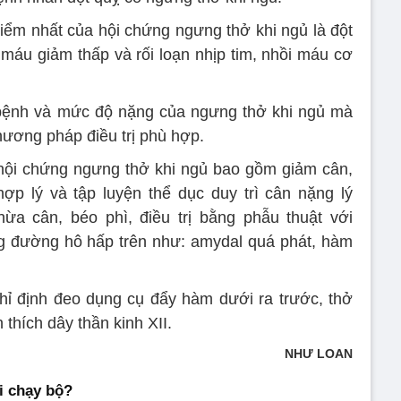
iểm nhất của hội chứng ngưng thở khi ngủ là đột
máu giảm thấp và rối loạn nhịp tim, nhồi máu cơ
 bệnh và mức độ nặng của ngưng thở khi ngủ mà
hương pháp điều trị phù hợp.
 hội chứng ngưng thở khi ngủ bao gồm giảm cân,
ợp lý và tập luyện thể dục duy trì cân nặng lý
ừa cân, béo phì, điều trị bằng phẫu thuật với
g đường hô hấp trên như: amydal quá phát, hàm
ỉ định đeo dụng cụ đẩy hàm dưới ra trước, thở
thích dây thần kinh XII.
NHƯ LOAN
i chạy bộ?