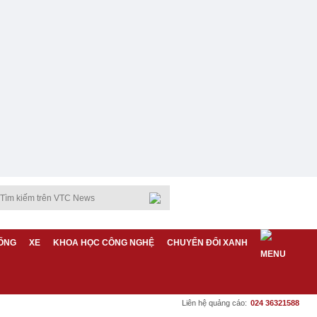
ỐNG
XE
KHOA HỌC CÔNG NGHỆ
CHUYỂN ĐỔI XANH
Liên hệ quảng cáo:
024 36321588