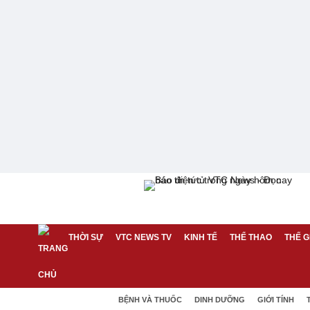
THỜI SỰ
VTC NEWS TV
KINH TẾ
THỂ THAO
THẾ G
BỆNH VÀ THUỐC
DINH DƯỠNG
GIỚI TÍNH