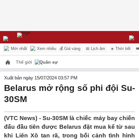
Mới nhất
Xem nhiều
💰 Giá vàng
📅 Lịch âm
☀️ Thời tiết

Thế giới
Quân sự
Xuất bản ngày 15/07/2024 03:57 PM
Belarus mở rộng số phi đội Su-
30SM
(VTC News) -
Su-30SM là chiếc máy bay chiến
đấu đầu tiên được Belarus đặt mua kể từ sau
khi Liên Xô tan rã, trong bối cảnh tình hình