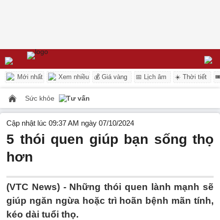
Mới nhất
Xem nhiều
💰 Giá vàng
📅 Lịch âm
☀️ Thời tiết

Sức khỏe
Tư vấn
Cập nhật lúc 09:37 AM ngày 07/10/2024
5 thói quen giúp bạn sống thọ
hơn
(VTC News) -
Những thói quen lành mạnh sẽ
giúp ngăn ngừa hoặc trì hoãn bệnh mãn tính,
kéo dài tuổi thọ.