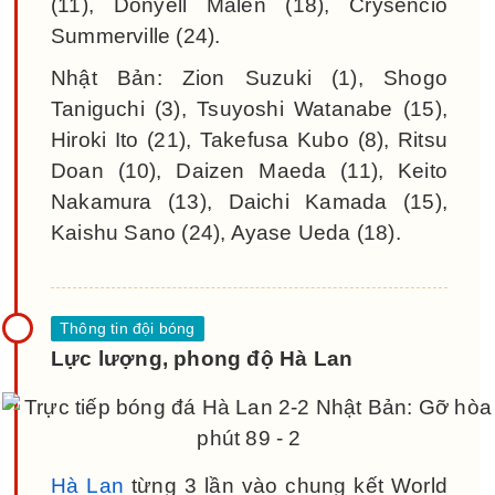
(11), Donyell Malen (18), Crysencio
Summerville (24).
Nhật Bản: Zion Suzuki (1), Shogo
Taniguchi (3), Tsuyoshi Watanabe (15),
Hiroki Ito (21), Takefusa Kubo (8), Ritsu
Doan (10), Daizen Maeda (11), Keito
Nakamura (13), Daichi Kamada (15),
Kaishu Sano (24), Ayase Ueda (18).
Lực lượng, phong độ Hà Lan
Hà Lan
từng 3 lần vào chung kết World