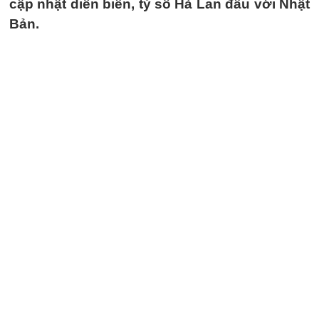
cập nhật diễn biến, tỷ số Hà Lan đấu với Nhật
Bản.