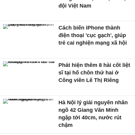
đội Việt Nam
Cách biến iPhone thành
điện thoại 'cục gạch', giúp
trẻ cai nghiện mạng xã hội
Phát hiện thêm 8 hài cốt liệt
sĩ tại hố chôn thứ hai ở
Công viên Lê Thị Riêng
Hà Nội lý giải nguyên nhân
ngõ 42 Giang Văn Minh
ngập tới 40cm, nước rút
chậm