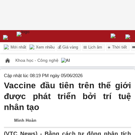
Mới nhất
Xem nhiều
💰 Giá vàng
📅 Lịch âm
☀️ Thời tiết

Khoa học - Công nghệ
AI
Cập nhật lúc 08:19 PM ngày 05/06/2026
Vaccine đầu tiên trên thế giới
được phát triển bởi trí tuệ
nhân tạo
Minh Hoàn
(VTC News) -
Bằng cách tự động phân tích