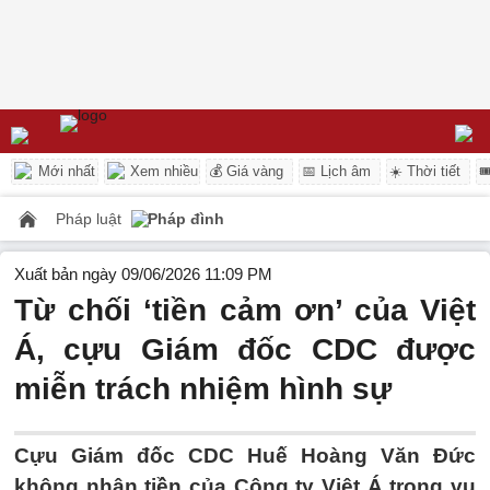
Mới nhất
Xem nhiều
💰 Giá vàng
📅 Lịch âm
☀️ Thời tiết

Pháp luật
Pháp đình
Xuất bản ngày 09/06/2026 11:09 PM
Từ chối ‘tiền cảm ơn’ của Việt
Á, cựu Giám đốc CDC được
miễn trách nhiệm hình sự
Cựu Giám đốc CDC Huế Hoàng Văn Đức
không nhận tiền của Công ty Việt Á trong vụ