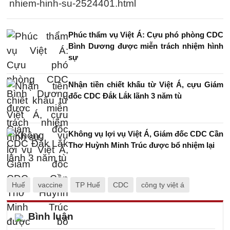
nhiem-hinh-su-2524401.html
Phúc thẩm vụ Việt Á: Cựu phó phòng CDC
Bình Dương được miễn trách nhiệm hình
sự
Nhận tiền chiết khấu từ Việt Á, cựu Giám
đốc CDC Đắk Lắk lãnh 3 năm tù
Không vụ lợi vụ Việt Á, Giám đốc CDC Cần
Thơ Huỳnh Minh Trúc được bổ nhiệm lại
Huế
vaccine
TP Huế
CDC
công ty việt á
Bình luận