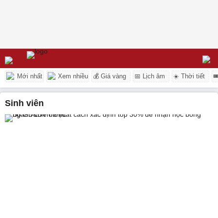
Mới nhất
Xem nhiều
💰 Giá vàng
📅 Lịch âm
☀️ Thời tiết

sinh viên