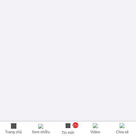
17+
Trang chủ
Xem nhiều
Video
Chia sẻ
Tin mới