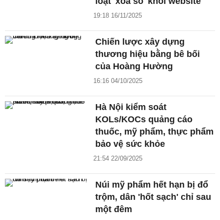
loạt 'xóa sổ' khỏi website
19:18 16/11/2025
Chiến lược xây dựng
thương hiệu bằng bê bối
của Hoàng Hường
16:16 04/10/2025
Hà Nội kiểm soát
KOLs/KOCs quảng cáo
thuốc, mỹ phẩm, thực phẩm
bảo vệ sức khỏe
21:54 22/09/2025
Núi mỹ phẩm hết hạn bị đổ
trộm, dân 'hốt sạch' chỉ sau
một đêm