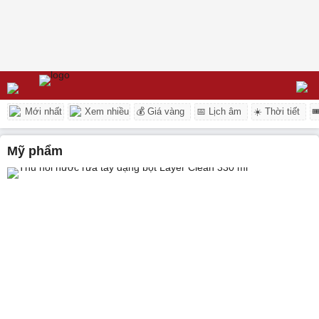
Mới nhất
Xem nhiều
💰 Giá vàng
📅 Lịch âm
☀️ Thời tiết

mỹ phẩm