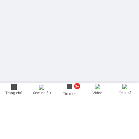
3+
Trang chủ
Xem nhiều
Video
Chia sẻ
Tin mới