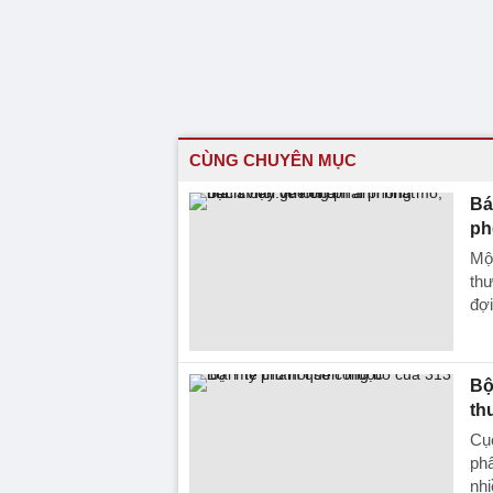
CÙNG CHUYÊN MỤC
Bá
ph
Một
thư
đợi
Bộ
th
Cục
phẩ
nhi