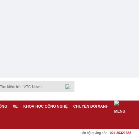
ỐNG
XE
KHOA HỌC CÔNG NGHỆ
CHUYỂN ĐỔI XANH
Liên hệ quảng cáo:
024 36321588