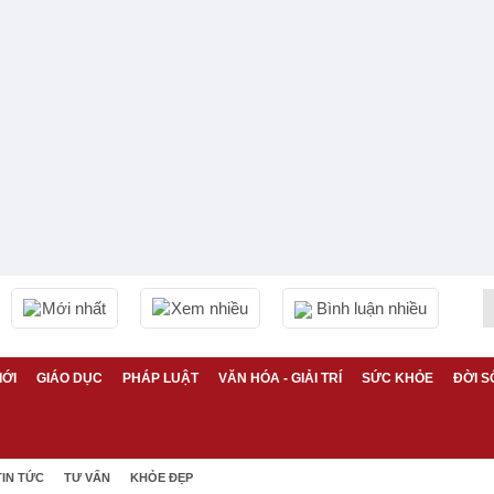
Mới nhất
Xem nhiều
Bình luận nhiều
IỚI
GIÁO DỤC
PHÁP LUẬT
VĂN HÓA - GIẢI TRÍ
SỨC KHỎE
ĐỜI S
TIN TỨC
TƯ VẤN
KHỎE ĐẸP