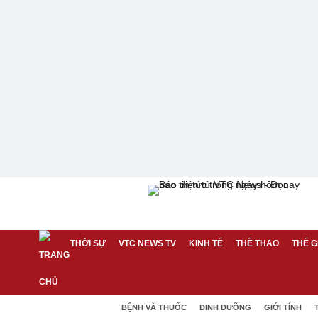
THỜI SỰ
VTC NEWS TV
KINH TẾ
THỂ THAO
THẾ G
BỆNH VÀ THUỐC
DINH DƯỠNG
GIỚI TÍNH