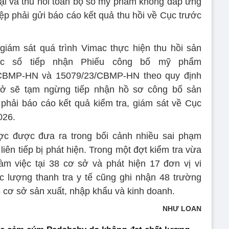
 lại và thu hồi toàn bộ số mỹ phẩm không đáp ứng
ệp phải gửi báo cáo kết quả thu hồi về Cục trước
iám sát quá trình Vimac thực hiện thu hồi sản
các số tiếp nhận Phiếu công bố mỹ phẩm
CBMP-HN và 15079/23/CBMP-HN theo quy định
Sở sẽ tạm ngừng tiếp nhận hồ sơ công bố sản
hải báo cáo kết quả kiểm tra, giám sát về Cục
026.
c được đưa ra trong bối cảnh nhiều sai phạm
iên tiếp bị phát hiện. Trong một đợt kiểm tra vừa
àm việc tại 38 cơ sở và phát hiện 17 đơn vị vi
c lượng thanh tra y tế cũng ghi nhận 48 trường
5 cơ sở sản xuất, nhập khẩu và kinh doanh.
NHƯ LOAN