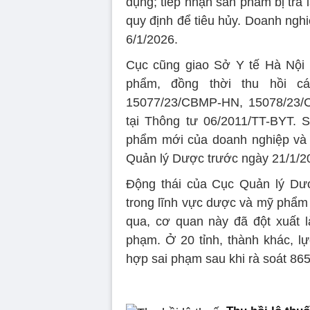
dụng; tiếp nhận sản phẩm bị trả
quy định để tiêu hủy. Doanh nghi
6/1/2026.
Cục cũng giao Sở Y tế Hà Nội g
phẩm, đồng thời thu hồi 
15077/23/CBMP-HN, 15078/23/
tại Thông tư 06/2011/TT-BYT. 
phẩm mới của doanh nghiệp và p
Quản lý Dược trước ngày 21/1/2
Động thái của Cục Quản lý Dượ
trong lĩnh vực dược và mỹ phẩm l
qua, cơ quan này đã đột xuất l
phạm. Ở 20 tỉnh, thành khác, lự
hợp sai phạm sau khi rà soát 86