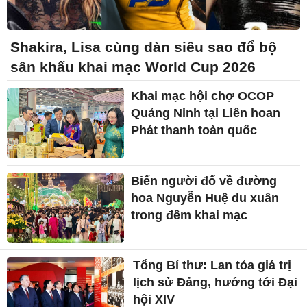
Shakira, Lisa cùng dàn siêu sao đổ bộ
sân khấu khai mạc World Cup 2026
Khai mạc hội chợ OCOP
Quảng Ninh tại Liên hoan
Phát thanh toàn quốc
Biển người đổ về đường
hoa Nguyễn Huệ du xuân
trong đêm khai mạc
Tổng Bí thư: Lan tỏa giá trị
lịch sử Đảng, hướng tới Đại
hội XIV