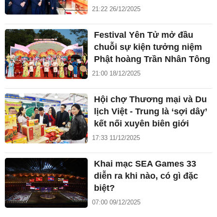
21:22 26/12/2025
Festival Yên Tử mở đầu
chuỗi sự kiện tưởng niệm
Phật hoàng Trần Nhân Tông
21:00 18/12/2025
Hội chợ Thương mại và Du
lịch Việt - Trung là ‘sợi dây’
kết nối xuyên biên giới
17:33 11/12/2025
Khai mạc SEA Games 33
diễn ra khi nào, có gì đặc
biệt?
07:00 09/12/2025