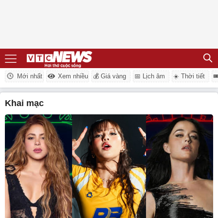
Mới nhất
Xem nhiều
💰 Giá vàng
📅 Lịch âm
☀️ Thời tiết

khai mạc