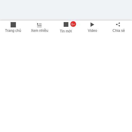
6+
Trang chủ
Xem nhiều
Video
Chia sẻ
Tin mới
THÔNG TIN HỮU ÍCH
Cập nhật nhanh các thông tin được quan tâm mỗi ngày