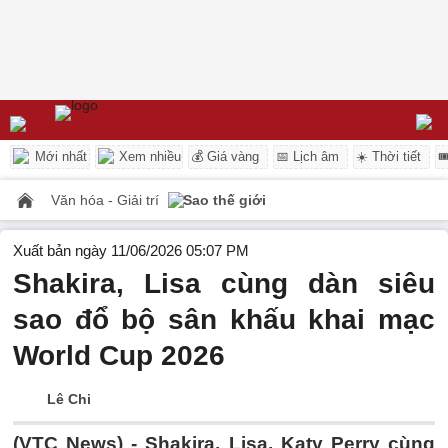
Mới nhất
Xem nhiều
💰 Giá vàng
📅 Lịch âm
☀️ Thời tiết

Văn hóa - Giải trí
Sao thế giới
Xuất bản ngày 11/06/2026 05:07 PM
Shakira, Lisa cùng dàn siêu
sao đổ bộ sân khấu khai mạc
World Cup 2026
Lê Chi
(VTC News) -
Shakira, Lisa, Katy Perry cùng