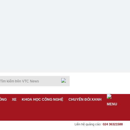
ỐNG
XE
KHOA HỌC CÔNG NGHỆ
CHUYỂN ĐỔI XANH
Liên hệ quảng cáo:
024 36321588