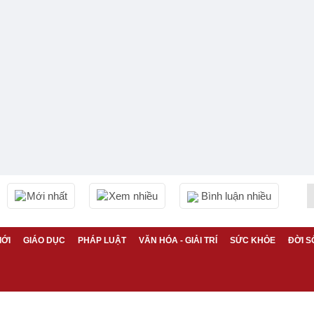
Mới nhất
Xem nhiều
Bình luận nhiều
IỚI
GIÁO DỤC
PHÁP LUẬT
VĂN HÓA - GIẢI TRÍ
SỨC KHỎE
ĐỜI S