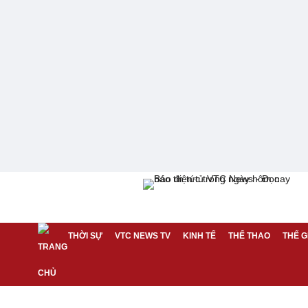
THỜI SỰ
VTC NEWS TV
KINH TẾ
THỂ THAO
THẾ G