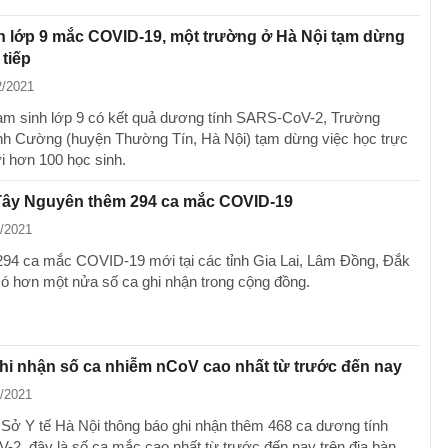
h lớp 9 mắc COVID-19, một trường ở Hà Nội tạm dừng
 tiếp
2/2021
am sinh lớp 9 có kết quả dương tính SARS-CoV-2, Trường
 Cường (huyện Thường Tín, Hà Nội) tạm dừng việc học trực
ới hơn 100 học sinh.
 Tây Nguyên thêm 294 ca mắc COVID-19
2/2021
294 ca mắc COVID-19 mới tại các tỉnh Gia Lai, Lâm Đồng, Đắk
có hơn một nửa số ca ghi nhận trong cộng đồng.
hi nhận số ca nhiễm nCoV cao nhất từ trước đến nay
1/2021
, Sở Y tế Hà Nội thông báo ghi nhận thêm 468 ca dương tính
2, đây là số ca mắc cao nhất từ trước đến nay trên địa bàn