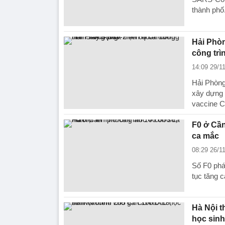
thành phố
Hải Phòn
công trì
14:09 29/1
Hải Phòng
xây dựng 
vaccine 
F0 ở Cần
ca mắc
08:29 26/1
Số F0 phá
tục tăng 
Hà Nội t
học sinh