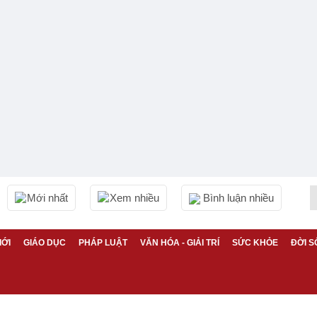
Mới nhất
Xem nhiều
Bình luận nhiều
IỚI
GIÁO DỤC
PHÁP LUẬT
VĂN HÓA - GIẢI TRÍ
SỨC KHỎE
ĐỜI S