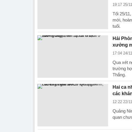
19:17 25/1
Tối 25/11
mới, hoàn
tuổi.
Hải Phòn
xưởng 
17:04 24/1
Qua xét n
trường hợ
Thắng.
Hai ca n
các khán
12:22 22/1
Quảng Nin
quan chươ