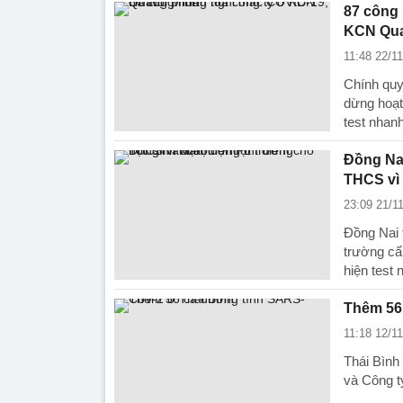
87 công 
KCN Qua
11:48 22/1
Chính quy
dừng hoạt
test nhan
Đồng Nai
THCS vì 
23:09 21/1
Đồng Nai 
trường cấ
hiện test 
Thêm 56
11:18 12/1
Thái Bình
và Công t