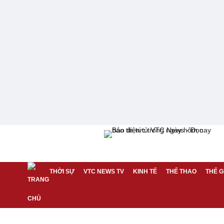
THỜI SỰ
VTC NEWS TV
KINH TẾ
THỂ THAO
THẾ G