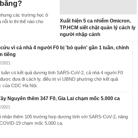
 bằng?
nhưng các trường học ở
Xuất hiện 5 ca nhiễm Omicron,
nỗi lo thi thế nào cho
TP.HCM siết chặt quản lý cách ly
người nhập cảnh
cứu vì cả nhà 4 người F0 bị 'bỏ quên' gần 1 tuần, chính
n tiếng
2/2021
 tuần có kết quả dương tính SARS-CoV-2, cả nhà 4 người F0
được đưa đi cách ly, điều trị vì UBND phường chờ kết quả
c của CDC Hà Nội.
Tây Nguyên thêm 347 F0, Gia Lai chạm mốc 5.000 ca
2/2021
hi nhận thêm 105 trường hợp dương tính với SARS-CoV-2, nâng
 COVID-19 chạm mốc 5.000 ca.