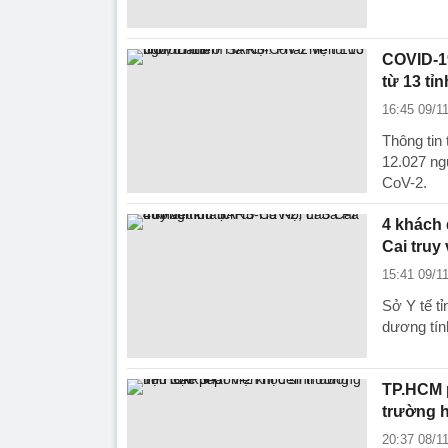
COVID-1
từ 13 tỉn
16:45 09/1
Thông tin 
12.027 ng
CoV-2.
4 khách 
Cai truy
15:41 09/1
Sở Y tế t
dương tín
TP.HCM 
trường h
20:37 08/1