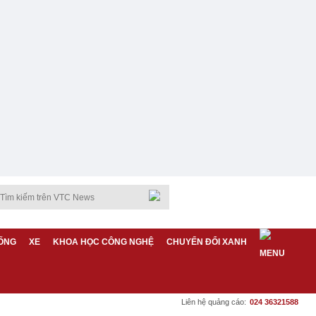
ỐNG
XE
KHOA HỌC CÔNG NGHỆ
CHUYỂN ĐỔI XANH
Liên hệ quảng cáo:
024 36321588