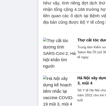
Như vậy, tính riêng đợt dịch th
nhận tổng cộng 4.166 trường h
liên quan các ổ dịch tại Bệnh v
địa bàn cũng được Bộ Y tế công 
Thợ cắt tóc dư
Trung tâm Kiểm so
Salon Mẹ Ớt (số 36
tế ngay.
Hà Nội xây dựn
3, mũi 4
Sở Y tế Hà Nội ch
năm 2022 cho trẻ từ
tuổi.