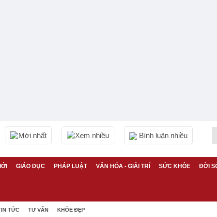
Mới nhất
Xem nhiều
Bình luận nhiều
IỚI
GIÁO DỤC
PHÁP LUẬT
VĂN HÓA - GIẢI TRÍ
SỨC KHỎE
ĐỜI S
TIN TỨC
TƯ VẤN
KHỎE ĐẸP