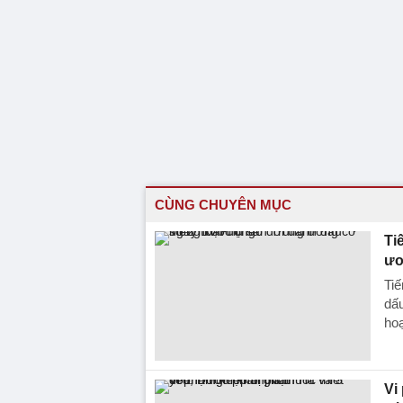
CÙNG CHUYÊN MỤC
Ti
ươ
Tiế
dấ
hoạ
Vi