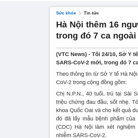
Sức khỏe
Tin tức
Hà Nội thêm 16 ngư
trong đó 7 ca ngoà
(VTC News) -
Tối 24/10, Sở Y 
SARS-CoV-2 mới, trong đó 7 ca
Theo thông tin từ Sở Y tế Hà Nộ
CoV-2 trong cộng đồng gồm:
Chị N.P.N., 40 tuổi, trú tại Sà
triệu chứng đau đầu, sốt nhẹ. Tớ
khoa Quốc Oai và cho kết quả dư
đó đã lấy mẫu bệnh phẩm của c
(CDC) Hà Nội làm xét nghiệm 
nhiễm SARS-CoV-2.