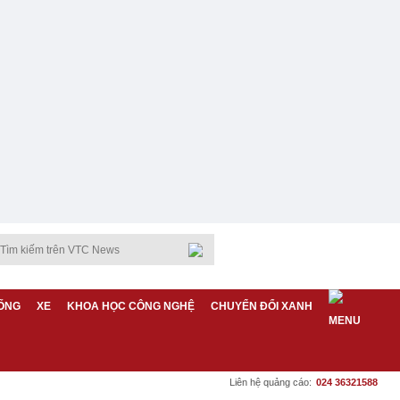
ỐNG
XE
KHOA HỌC CÔNG NGHỆ
CHUYỂN ĐỔI XANH
Liên hệ quảng cáo:
024 36321588