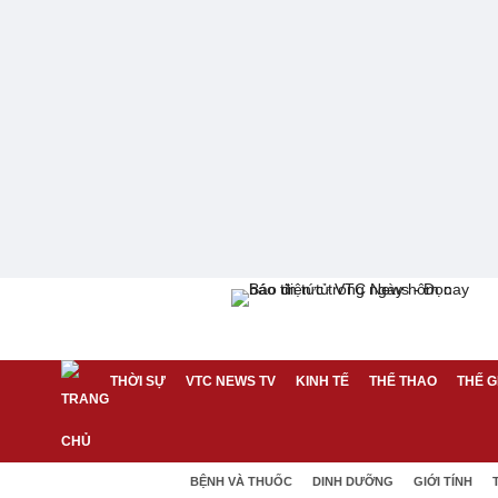
THỜI SỰ
VTC NEWS TV
KINH TẾ
THỂ THAO
THẾ G
BỆNH VÀ THUỐC
DINH DƯỠNG
GIỚI TÍNH