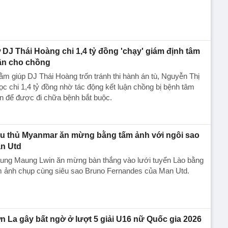
 DJ Thái Hoàng chi 1,4 tỷ đồng 'chạy' giám định tâm
ần cho chồng
m giúp DJ Thái Hoàng trốn tránh thi hành án tù, Nguyễn Thị
c chi 1,4 tỷ đồng nhờ tác động kết luận chồng bị bệnh tâm
n để được đi chữa bệnh bắt buộc.
u thủ Myanmar ăn mừng bằng tấm ảnh với ngôi sao
n Utd
ung Maung Lwin ăn mừng bàn thắng vào lưới tuyển Lào bằng
m ảnh chụp cùng siêu sao Bruno Fernandes của Man Utd.
n La gây bất ngờ ở lượt 5 giải U16 nữ Quốc gia 2026