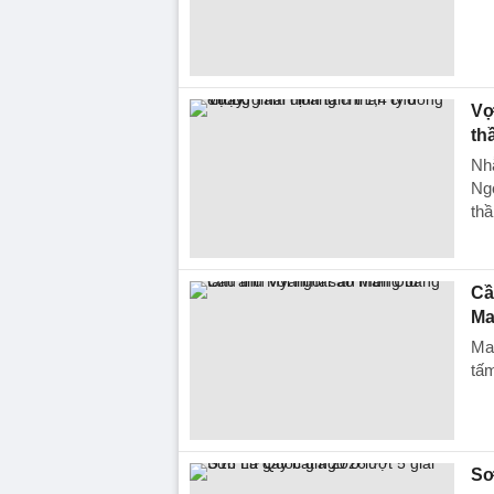
Vợ
th
Nhằ
Ngọ
thầ
Cầ
Ma
Ma
tấ
Sơ