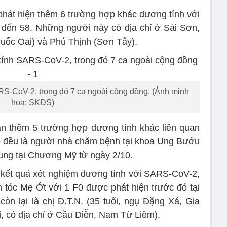
 phát hiện thêm 6 trường hợp khác dương tính với
 đến 58. Những người này có địa chỉ ở Sài Sơn,
Quốc Oai) và Phú Thịnh (Sơn Tây).
S-CoV-2, trong đó 7 ca ngoài cộng đồng. (Ảnh minh
hoạ: SKĐS)
hận thêm 5 trường hợp dương tính khác liên quan
ọ đều là người nhà chăm bệnh tại khoa Ung Bướu
rung tại Chương Mỹ từ ngày 2/10.
 kết quả xét nghiệm dương tính với SARS-CoV-2,
n tóc Mẹ Ớt với 1 F0 được phát hiện trước đó tại
n lại là chị Đ.T.N. (35 tuổi, ngụ Đặng Xá, Gia
i, có địa chỉ ở Cầu Diễn, Nam Từ Liêm).