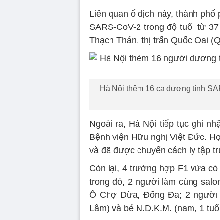
Liên quan ổ dịch này, thành phố
SARS-CoV-2 trong độ tuổi từ 37
Thạch Thán, thị trấn Quốc Oai (
Hà Nội thêm 16 ca dương tính SAR
Ngoài ra, Hà Nội tiếp tục ghi n
Bệnh viện Hữu nghị Việt Đức. H
và đã được chuyển cách ly tập t
Còn lại, 4 trường hợp F1 vừa có
trong đó, 2 người làm cùng salo
Ô Chợ Dừa, Đống Đa; 2 người cò
Lâm) và bé N.D.K.M. (nam, 1 tuổ