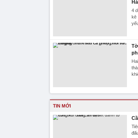
Hà
4 d
kê 
yếu
Tờ
ph
Ha
thà
khi
TIN MỚI
Cầ
Tiê
đấu