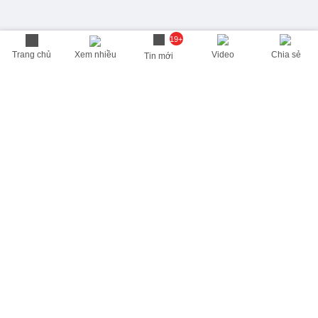
19+
Trang chủ
Xem nhiều
Video
Chia sẻ
Tin mới
THÔNG TIN HỮU ÍCH
Cập nhật nhanh các thông tin được quan tâm mỗi ngày
Lịch âm hôm nay