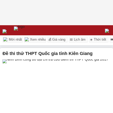
Mới nhất
Xem nhiều
💰 Giá vàng
📅 Lịch âm
☀️ Thời tiết

Đề thi thử THPT Quốc gia tỉnh Kiên Giang