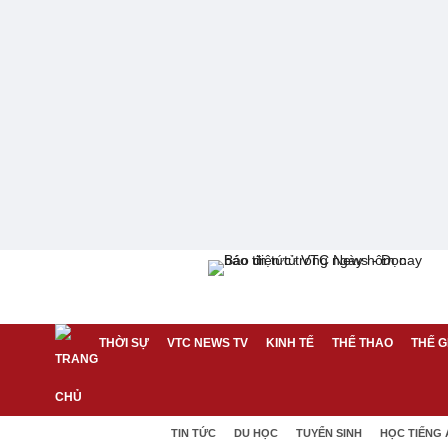
THỜI SỰ
VTC NEWS TV
KINH TẾ
THỂ THAO
THẾ G
TIN TỨC
DU HỌC
TUYỂN SINH
HỌC TIẾNG