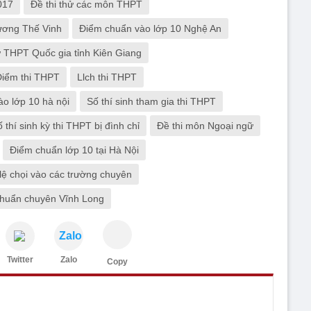
017
Đề thi thử các môn THPT
ương Thế Vinh
Điểm chuẩn vào lớp 10 Nghệ An
ử THPT Quốc gia tỉnh Kiên Giang
Điểm thi THPT
Llch thi THPT
ào lớp 10 hà nội
Số thí sinh tham gia thi THPT
ố thí sinh kỳ thi THPT bị đình chỉ
Đề thi môn Ngoại ngữ
Điểm chuẩn lớp 10 tại Hà Nội
lệ chọi vào các trường chuyên
huẩn chuyên Vĩnh Long
Zalo
Twitter
Zalo
Copy