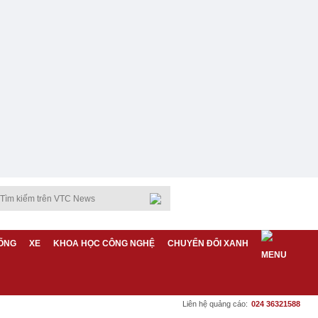
ỐNG
XE
KHOA HỌC CÔNG NGHỆ
CHUYỂN ĐỔI XANH
Liên hệ quảng cáo:
024 36321588