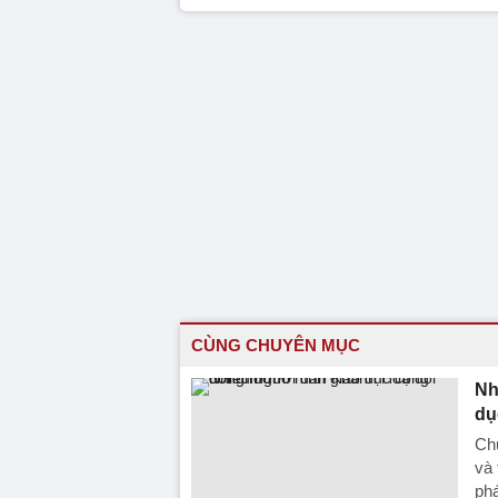
CÙNG CHUYÊN MỤC
Nh
dụ
Chư
và 
phá