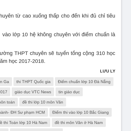
yên từ cao xuống thấp cho đến khi đủ chỉ tiêu
h vào lớp 10 hệ không chuyên với điểm chuẩn là
rường THPT chuyên sẽ tuyển tổng cộng 310 học
 năm học 2017-2018.
LƯU LY
ăn Ga
thi THPT Quốc gia
Điểm chuẩn lớp 10 Đà Nẵng
2017
giáo dục VTC News
tin giáo dục
môn toán
đề thi lớp 10 môn Văn
c hành- ĐH Sư phạm HCM
Điểm thi vào lớp 10 Bắc Giang
ề thi Toán lớp 10 Hà Nam
đề thi môn Văn ở Hà Nam