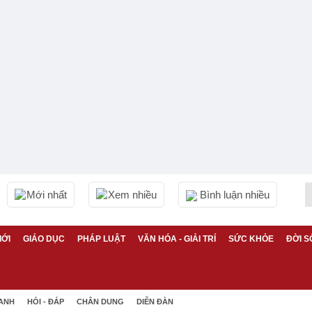
Mới nhất
Xem nhiều
Bình luận nhiều
IỚI
GIÁO DỤC
PHÁP LUẬT
VĂN HÓA - GIẢI TRÍ
SỨC KHỎE
ĐỜI S
 ANH
HỎI - ĐÁP
CHÂN DUNG
DIỄN ĐÀN