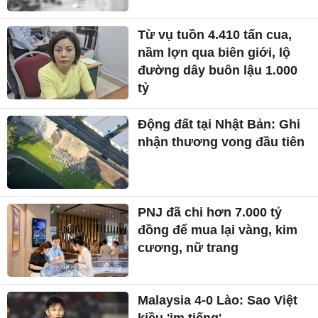
Từ vụ tuồn 4.410 tấn cua,
nầm lợn qua biên giới, lộ
đường dây buôn lậu 1.000
tỷ
Động đất tại Nhật Bản: Ghi
nhận thương vong đầu tiên
PNJ đã chi hơn 7.000 tỷ
đồng để mua lại vàng, kim
cương, nữ trang
Malaysia 4-0 Lào: Sao Việt
kiều 'im tiếng'