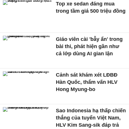
Top xe sedan đáng mua
trong tầm giá 500 triệu đồng
Giáo viên cài 'bẫy ẩn' trong
bài thi, phát hiện gần như
cả lớp dùng AI gian lận
Cảnh sát khám xét LĐBĐ
Hàn Quốc, thẩm vấn HLV
Hong Myung-bo
Sao Indonesia hạ thấp chiến
thắng của tuyển Việt Nam,
HLV Kim Sang-sik đáp trả