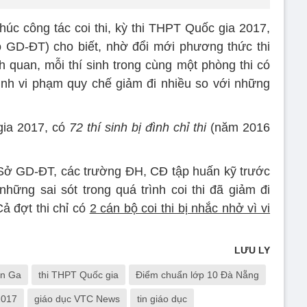
húc công tác coi thi, kỳ thi THPT Quốc gia 2017,
 GD-ĐT) cho biết, nhờ đổi mới phương thức thi
h quan, mỗi thí sinh trong cùng một phòng thi có
sinh vi phạm quy chế giảm đi nhiều so với những
gia 2017, có
72 thí sinh bị đình chỉ thi
(năm 2016
 Sở GD-ĐT, các trường ĐH, CĐ tập huấn kỹ trước
hững sai sót trong quá trình coi thi đã giảm đi
ả đợt thi chỉ có
2 cán bộ coi thi bị nhắc nhở vì vi
LƯU LY
ăn Ga
thi THPT Quốc gia
Điểm chuẩn lớp 10 Đà Nẵng
2017
giáo dục VTC News
tin giáo dục