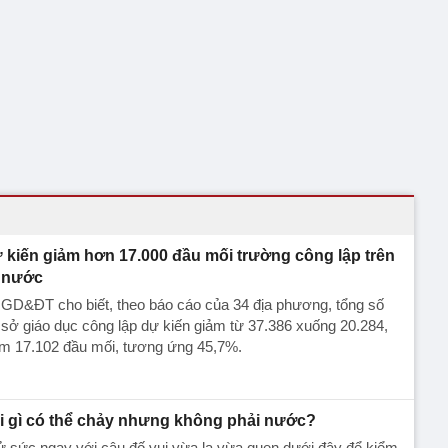
 kiến giảm hơn 17.000 đầu mối trường công lập trên
 nước
GD&ĐT cho biết, theo báo cáo của 34 địa phương, tổng số
sở giáo dục công lập dự kiến giảm từ 37.386 xuống 20.284,
ảm 17.102 đầu mối, tương ứng 45,7%.
i gì có thể chảy nhưng không phải nước?
 sức ngay với câu đố vui vừa lạ vừa quen dưới đây để kiểm