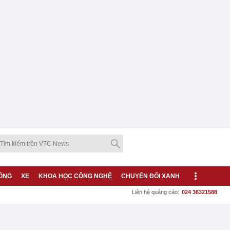
ỐNG
XE
KHOA HỌC CÔNG NGHỆ
CHUYỂN ĐỔI XANH
Liên hệ quảng cáo:
024 36321588