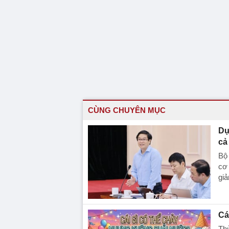
CÙNG CHUYÊN MỤC
Dự
cả
Bộ 
cơ 
gi
Cá
Thử