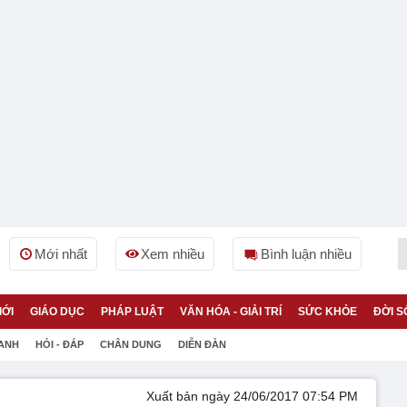
Mới nhất
Xem nhiều
Bình luận nhiều
IỚI
GIÁO DỤC
PHÁP LUẬT
VĂN HÓA - GIẢI TRÍ
SỨC KHỎE
ĐỜI S
 ANH
HỎI - ĐÁP
CHÂN DUNG
DIỄN ĐÀN
Xuất bản ngày 24/06/2017 07:54 PM