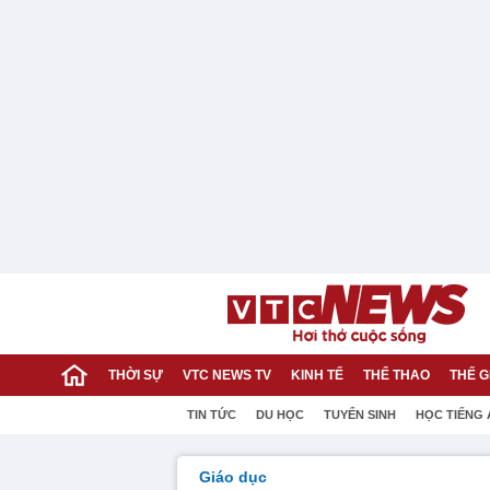
THỜI SỰ
VTC NEWS TV
KINH TẾ
THỂ THAO
THẾ G
TIN TỨC
DU HỌC
TUYỂN SINH
HỌC TIẾNG
Giáo dục