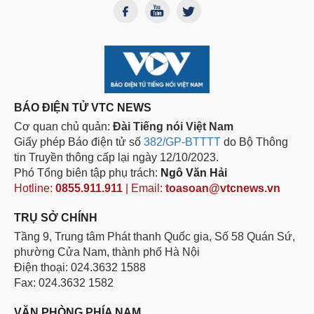
BÁO ĐIỆN TỬ VTC NEWS
Cơ quan chủ quản:
Đài Tiếng nói Việt Nam
Giấy phép Báo điện tử số
382/GP-BTTTT
do Bộ Thông
tin Truyền thông cấp lại ngày 12/10/2023.
Phó Tổng biên tập phụ trách:
Ngô Văn Hải
Hotline:
0855.911.911
| Email:
toasoan@vtcnews.vn
TRỤ SỞ CHÍNH
Tầng 9, Trung tâm Phát thanh Quốc gia, Số 58 Quán Sứ,
phường Cửa Nam, thành phố Hà Nội
Điện thoại: 024.3632 1588
Fax: 024.3632 1582
VĂN PHÒNG PHÍA NAM