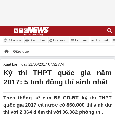
Mới nhất
Xem nhiều
💰 Giá vàng
📅 Lịch âm
☀️ Thời tiết

Giáo dục
Xuất bản ngày 21/06/2017 07:32 AM
Kỳ thi THPT quốc gia năm
2017: 5 tỉnh đông thí sinh nhất
Theo thống kê của Bộ GD-ĐT, kỳ thi THPT
quốc gia 2017 cả nước có 860.000 thí sinh dự
thi với 2.364 điểm thi với 36.382 phòng thi.