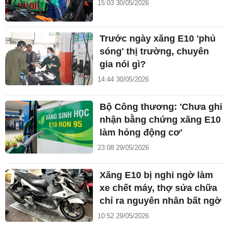
15:03 30/05/2026
Trước ngày xăng E10 'phủ
sóng' thị trường, chuyên
gia nói gì?
14:44 30/05/2026
Bộ Công thương: 'Chưa ghi
nhận bằng chứng xăng E10
làm hỏng động cơ'
23:08 29/05/2026
Xăng E10 bị nghi ngờ làm
xe chết máy, thợ sửa chữa
chỉ ra nguyên nhân bất ngờ
10:52 29/05/2026