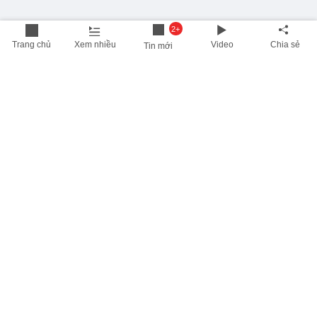
2+
Trang chủ
Xem nhiều
Video
Chia sẻ
Tin mới
THÔNG TIN HỮU ÍCH
Cập nhật nhanh các thông tin được quan tâm mỗi ngày
Lịch âm hôm nay