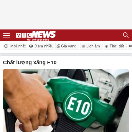
Mới nhất
Xem nhiều
💰 Giá vàng
📅 Lịch âm
☀️ Thời tiết

chất lượng xăng E10