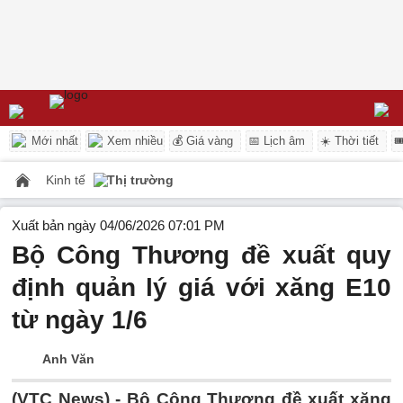
Mới nhất
Xem nhiều
💰 Giá vàng
📅 Lịch âm
☀️ Thời tiết

Kinh tế
Thị trường
Xuất bản ngày 04/06/2026 07:01 PM
Bộ Công Thương đề xuất quy
định quản lý giá với xăng E10
từ ngày 1/6
Anh Văn
(VTC News) -
Bộ Công Thương đề xuất xăng