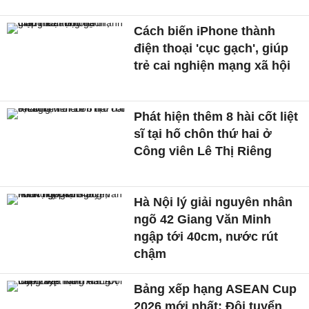
Cách biến iPhone thành
điện thoại 'cục gạch', giúp
trẻ cai nghiện mạng xã hội
Phát hiện thêm 8 hài cốt liệt
sĩ tại hố chôn thứ hai ở
Công viên Lê Thị Riêng
Hà Nội lý giải nguyên nhân
ngõ 42 Giang Văn Minh
ngập tới 40cm, nước rút
chậm
Bảng xếp hạng ASEAN Cup
2026 mới nhất: Đội tuyển