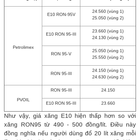
24.560 (vùng 1)
E10 RON-95V
25.050 (vùng 2)
23.660 (vùng 1)
E10 RON 95-III
24.130 (vùng 2)
Petrolimex
25.050 (vùng 1)
RON 95-V
25.550 (vùng 2)
24.150 (vùng 1)
RON 95-III
24.630 (vùng 2)
RON 95-III
24.150
PVOIL
E10 RON 95-III
23.660
Như vậy, giá xăng E10 hiện thấp hơn so với
xăng RON95 từ 490 - 500 đồng/lít. Điều này
đồng nghĩa nếu người dùng đổ 20 lít xăng mỗi