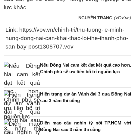
lực khác.
NGUYỄN TRANG
(VOV.vn)
Link: https://vov.vn/chinh-tri/thu-tuong-le-minh-
hung-dong-nai-can-khai-thac-loi-the-thanh-pho-
san-bay-post1306707.vov
Nếu Đồng Nai cam kết đạt kết quả cao hơn,
Chính phủ sẽ ưu tiên bố trí nguồn lực
Hiện trạng dự án Vành đai 3 qua Đồng Nai
sau 3 năm thi công
Diện mạo cầu nghìn tỷ nối TP.HCM với
Đồng Nai sau 3 năm thi công