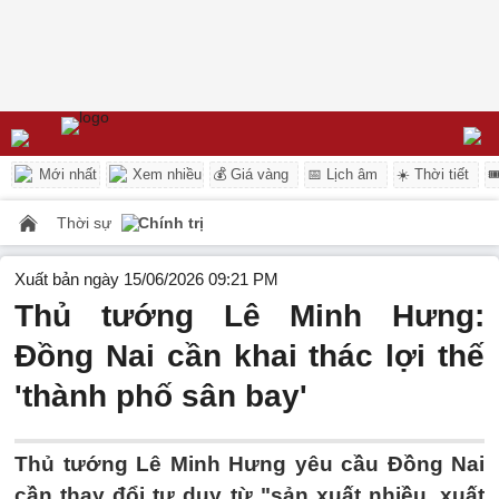
Mới nhất
Xem nhiều
💰 Giá vàng
📅 Lịch âm
☀️ Thời tiết

Thời sự
Chính trị
Xuất bản ngày 15/06/2026 09:21 PM
Thủ tướng Lê Minh Hưng:
Đồng Nai cần khai thác lợi thế
'thành phố sân bay'
Thủ tướng Lê Minh Hưng yêu cầu Đồng Nai
cần thay đổi tư duy từ "sản xuất nhiều, xuất