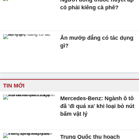
có phải kiêng cà phê?
Ăn mướp đắng có tác dụng
gì?
TIN MỚI
Mercedes-Benz: Ngành ô tô
đã 'đi quá xa' khi loại bỏ nút
bấm vật lý
Trung Quốc thu hoạch