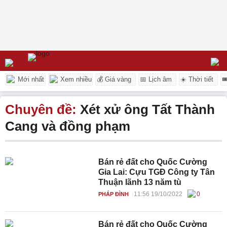
Mới nhất
Xem nhiều
💰 Giá vàng
📅 Lịch âm
☀️ Thời tiết

Chuyên đề:
Xét xử ông Tất Thành
Cang và đồng phạm
Bán rẻ đất cho Quốc Cường
Gia Lai: Cựu TGĐ Công ty Tân
Thuận lãnh 13 năm tù
11:56 19/10/2022
0
PHÁP ĐÌNH
Bán rẻ đất cho Quốc Cường