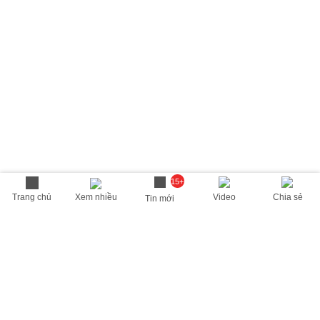
15+
Trang chủ
Xem nhiều
Video
Chia sẻ
Tin mới