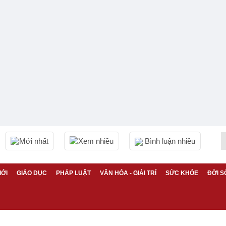
Mới nhất
Xem nhiều
Bình luận nhiều
IỚI
GIÁO DỤC
PHÁP LUẬT
VĂN HÓA - GIẢI TRÍ
SỨC KHỎE
ĐỜI S