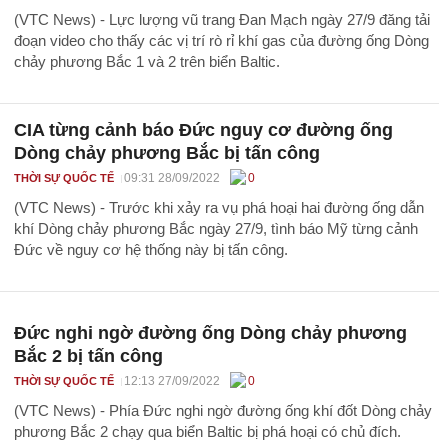
(VTC News) - Lực lượng vũ trang Đan Mạch ngày 27/9 đăng tải
đoạn video cho thấy các vị trí rò rỉ khí gas của đường ống Dòng
chảy phương Bắc 1 và 2 trên biển Baltic.
CIA từng cảnh báo Đức nguy cơ đường ống
Dòng chảy phương Bắc bị tấn công
09:31 28/09/2022
0
THỜI SỰ QUỐC TẾ
(VTC News) - Trước khi xảy ra vụ phá hoại hai đường ống dẫn
khí Dòng chảy phương Bắc ngày 27/9, tình báo Mỹ từng cảnh
Đức về nguy cơ hệ thống này bị tấn công.
Đức nghi ngờ đường ống Dòng chảy phương
Bắc 2 bị tấn công
12:13 27/09/2022
0
THỜI SỰ QUỐC TẾ
(VTC News) - Phía Đức nghi ngờ đường ống khí đốt Dòng chảy
phương Bắc 2 chạy qua biển Baltic bị phá hoại có chủ đích.