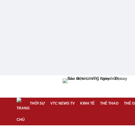
THỜI SỰ
VTC NEWS TV
KINH TẾ
THỂ THAO
THẾ G