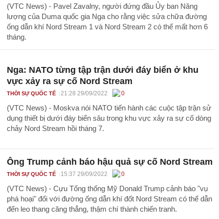
(VTC News) - Pavel Zavalny, người đứng đầu Ủy ban Năng
lượng của Duma quốc gia Nga cho rằng việc sửa chữa đường
ống dẫn khí Nord Stream 1 và Nord Stream 2 có thể mất hơn 6
tháng.
Nga: NATO từng tập trận dưới đáy biển ở khu
vực xảy ra sự cố Nord Stream
21:28 29/09/2022
0
THỜI SỰ QUỐC TẾ
(VTC News) - Moskva nói NATO tiến hành các cuộc tập trận sử
dụng thiết bị dưới đáy biển sâu trong khu vực xảy ra sự cố dòng
chảy Nord Stream hồi tháng 7.
Ông Trump cảnh báo hậu quả sự cố Nord Stream
15:37 29/09/2022
0
THỜI SỰ QUỐC TẾ
(VTC News) - Cựu Tổng thống Mỹ Donald Trump cảnh báo "vụ
phá hoại" đối với đường ống dẫn khí đốt Nord Stream có thể dẫn
đến leo thang căng thẳng, thậm chí thành chiến tranh.