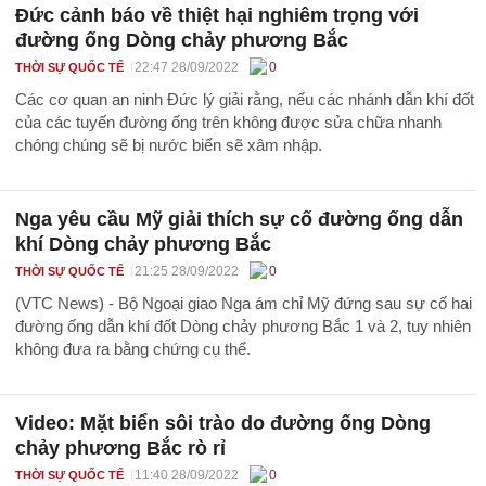
Đức cảnh báo về thiệt hại nghiêm trọng với
đường ống Dòng chảy phương Bắc
22:47 28/09/2022
0
THỜI SỰ QUỐC TẾ
Các cơ quan an ninh Đức lý giải rằng, nếu các nhánh dẫn khí đốt
của các tuyến đường ống trên không được sửa chữa nhanh
chóng chúng sẽ bị nước biển sẽ xâm nhập.
Nga yêu cầu Mỹ giải thích sự cố đường ống dẫn
khí Dòng chảy phương Bắc
21:25 28/09/2022
0
THỜI SỰ QUỐC TẾ
(VTC News) - Bộ Ngoại giao Nga ám chỉ Mỹ đứng sau sự cố hai
đường ống dẫn khí đốt Dòng chảy phương Bắc 1 và 2, tuy nhiên
không đưa ra bằng chứng cụ thể.
Video: Mặt biển sôi trào do đường ống Dòng
chảy phương Bắc rò rỉ
11:40 28/09/2022
0
THỜI SỰ QUỐC TẾ