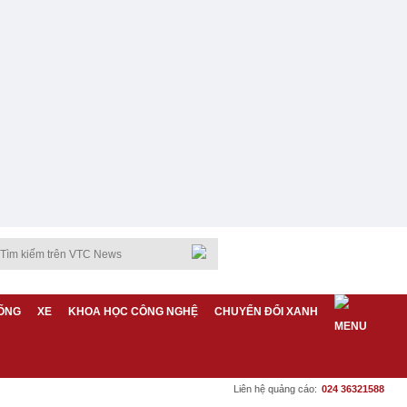
ỐNG
XE
KHOA HỌC CÔNG NGHỆ
CHUYỂN ĐỔI XANH
Liên hệ quảng cáo:
024 36321588