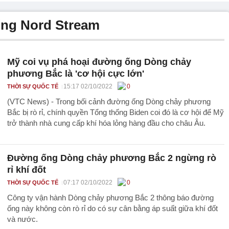
ống Nord Stream
Mỹ coi vụ phá hoại đường ống Dòng chảy
phương Bắc là 'cơ hội cực lớn'
15:17 02/10/2022
0
THỜI SỰ QUỐC TẾ
(VTC News) - Trong bối cảnh đường ống Dòng chảy phương
Bắc bị rò rỉ, chính quyền Tổng thống Biden coi đó là cơ hội để Mỹ
trở thành nhà cung cấp khí hóa lỏng hàng đầu cho châu Âu.
Đường ống Dòng chảy phương Bắc 2 ngừng rò
rỉ khí đốt
07:17 02/10/2022
0
THỜI SỰ QUỐC TẾ
Công ty vận hành Dòng chảy phương Bắc 2 thông báo đường
ống này không còn rò rỉ do có sự cân bằng áp suất giữa khí đốt
và nước.