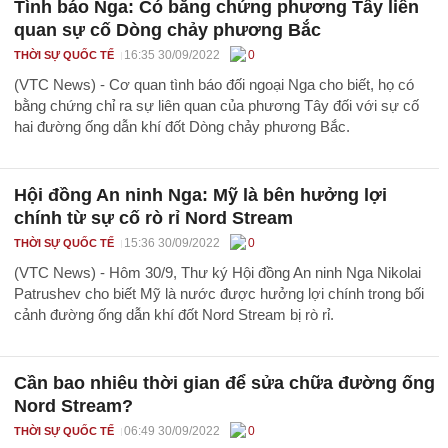
Tình báo Nga: Có bằng chứng phương Tây liên
quan sự cố Dòng chảy phương Bắc
16:35 30/09/2022
0
THỜI SỰ QUỐC TẾ
(VTC News) - Cơ quan tình báo đối ngoại Nga cho biết, họ có
bằng chứng chỉ ra sự liên quan của phương Tây đối với sự cố
hai đường ống dẫn khí đốt Dòng chảy phương Bắc.
Hội đồng An ninh Nga: Mỹ là bên hưởng lợi
chính từ sự cố rò rỉ Nord Stream
15:36 30/09/2022
0
THỜI SỰ QUỐC TẾ
(VTC News) - Hôm 30/9, Thư ký Hội đồng An ninh Nga Nikolai
Patrushev cho biết Mỹ là nước được hưởng lợi chính trong bối
cảnh đường ống dẫn khí đốt Nord Stream bị rò rỉ.
Cần bao nhiêu thời gian để sửa chữa đường ống
Nord Stream?
06:49 30/09/2022
0
THỜI SỰ QUỐC TẾ