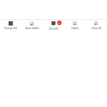
11+
Trang chủ
Xem nhiều
Video
Chia sẻ
Tin mới
THÔNG TIN HỮU ÍCH
Cập nhật nhanh các thông tin được quan tâm mỗi ngày