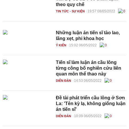
theo quy chế
19:57 08/05/2022
0
TIN TỨC - SỰ KIỆN
Những luận án tiến sĩ tào lao,
lãng xẹt, phi khoa học
15:02 06/05/2022
0
Ý KIẾN
Tiến sĩ làm luận án cầu lông
từng công bố nghiên cứu liên
quan môn thể thao này
14:53 06/05/2022
0
DIỄN ĐÀN
Đề tài phát triển cầu lông ở Sơn
La: 'Tên kỳ lạ, không giống luận
án tiến sĩ'
10:09 06/05/2022
0
DIỄN ĐÀN