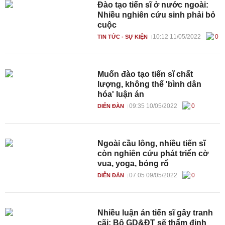
Đào tạo tiến sĩ ở nước ngoài:
Nhiều nghiên cứu sinh phải bỏ
cuộc
10:12 11/05/2022
0
TIN TỨC - SỰ KIỆN
Muốn đào tạo tiến sĩ chất
lượng, không thể 'bình dân
hóa' luận án
09:35 10/05/2022
0
DIỄN ĐÀN
Ngoài cầu lông, nhiều tiến sĩ
còn nghiên cứu phát triển cờ
vua, yoga, bóng rổ
07:05 09/05/2022
0
DIỄN ĐÀN
Nhiều luận án tiến sĩ gây tranh
cãi: Bộ GD&ĐT sẽ thẩm định