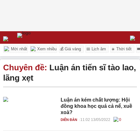
Mới nhất
Xem nhiều
💰 Giá vàng
📅 Lịch âm
☀️ Thời tiết

Chuyên đề:
Luận án tiến sĩ tào lao,
lãng xẹt
Luận án kém chất lượng: Hội
đồng khoa học quá cả nể, xuề
xoà?
11:02 13/05/2022
0
DIỄN ĐÀN