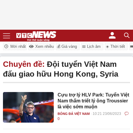
Mới nhất
Xem nhiều
💰 Giá vàng
📅 Lịch âm
☀️ Thời tiết

Chuyên đề:
Đội tuyển Việt Nam
đấu giao hữu Hong Kong, Syria
Cựu trợ lý HLV Park: Tuyển Việt
Nam thấm triết lý ông Troussier
là việc sớm muộn
10:21 23/06/2023
BÓNG ĐÁ VIỆT NAM
0