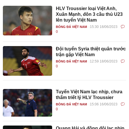
HLV Troussier loại Việt Anh,
Xuân Mạnh, đôn 3 cầu thủ U23
lên tuyển Việt Nam
15:30 18/06/2023
BÓNG ĐÁ VIỆT NAM
0
Đội tuyển Syria thiệt quân trước
trận gặp Việt Nam
12:59 18/06/2023
BÓNG ĐÁ VIỆT NAM
0
Tuyển Việt Nam lạc nhịp, chưa
thấm triết lý HLV Troussier
15:06 16/06/2023
BÓNG ĐÁ VIỆT NAM
0
Quang Hải và đồng đội lạc nhịp