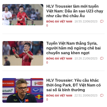
HLV Troussier làm mới tuyển
Việt Nam: Dấu ấn sao U23 chạy
như cầu thủ châu Âu
16:55 22/06/2023
BÓNG ĐÁ VIỆT NAM
0
Tuyển Việt Nam thắng Syria,
người hâm mộ ngừng chê bai
chuyển sang khen ngợi
10:26 21/06/2023
BÓNG ĐÁ VIỆT NAM
0
HLV Troussier: Yêu cầu khác
thời ông Park, ĐT Việt Nam có
sai số là bình thường
22:51 20/06/2023
BÓNG ĐÁ VIỆT NAM
0