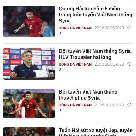
Quang Hải tự chấm 5 điểm
trong trận tuyển Việt Nam thắng
Syria
22:18 20/06/2023
BÓNG ĐÁ VIỆT NAM
0
Đội tuyển Việt Nam thắng Syria,
HLV Troussier hài lòng
21:43 20/06/2023
BÓNG ĐÁ VIỆT NAM
0
Đội tuyển Việt Nam thắng
thuyết phục Syria
21:29 20/06/2023
BÓNG ĐÁ VIỆT NAM
0
Tuấn Hải sút xa tuyệt đẹp, tuyển