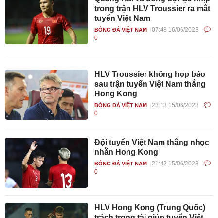
trong trận HLV Troussier ra mắt
tuyển Việt Nam
07:48 16/06/2023
BÓNG ĐÁ VIỆT NAM
0
HLV Troussier không họp báo
sau trận tuyển Việt Nam thắng
Hong Kong
23:13 15/06/2023
BÓNG ĐÁ VIỆT NAM
0
Đội tuyển Việt Nam thắng nhọc
nhằn Hong Kong
21:42 15/06/2023
BÓNG ĐÁ VIỆT NAM
0
HLV Hong Kong (Trung Quốc)
trách trọng tài giúp tuyển Việt