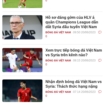
0
Hồ sơ đáng gờm của HLV á
quân Champions League dẫn
dắt Syria đấu tuyển Việt Nam
09:50 20/06/2023
BÓNG ĐÁ VIỆT NAM
0
Xem trực tiếp bóng đá Việt Nam
vs Syria trên kênh nào?
08:15 20/06/2023
BÓNG ĐÁ VIỆT NAM
0
Nhận định bóng đá Việt Nam vs
Syria: Thách thức hạng nặng
07:14 20/06/2023
BÓNG ĐÁ VIỆT NAM
0