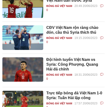
Việt Nam dẫn trước Syria
20:49 20/06/2023
BÓNG ĐÁ VIỆT NAM
0
CĐV Việt Nam rộn ràng chào
đón, cầu thủ Syria thích thú
19:15 20/06/2023
BÓNG ĐÁ VIỆT NAM
0
Đội hình tuyển Việt Nam vs
Syria: Công Phượng, Quang
Hải đá chính
18:31 20/06/2023
BÓNG ĐÁ VIỆT NAM
0
Trực tiếp bóng đá Việt Nam 1-0
Syria: Tuấn Hải lập công
17:57 20/06/2023
BÓNG ĐÁ VIỆT NAM