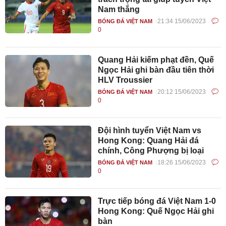
Nam thắng
21:34 15/06/2023
BÓNG ĐÁ VIỆT NAM
0
Quang Hải kiếm phạt đền, Quế
Ngọc Hải ghi bàn đầu tiên thời
HLV Troussier
20:12 15/06/2023
BÓNG ĐÁ VIỆT NAM
0
Đội hình tuyển Việt Nam vs
Hong Kong: Quang Hải đá
chính, Công Phượng bị loại
18:26 15/06/2023
BÓNG ĐÁ VIỆT NAM
0
Trực tiếp bóng đá Việt Nam 1-0
Hong Kong: Quế Ngọc Hải ghi
bàn