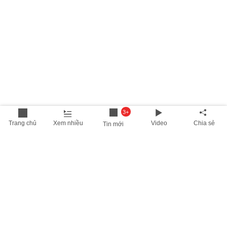
3+
Trang chủ
Xem nhiều
Video
Chia sẻ
Tin mới