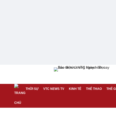
THỜI SỰ
VTC NEWS TV
KINH TẾ
THỂ THAO
THẾ G