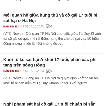
Mối quan hệ giữa hung thủ và cô gái 17 tuổi bị
sát hại ở Hà Nội
17:53 16/10/2023
0
BẢN TIN 113
(VTC News) - Công an TP Hà Nội cho biết, giữa Tạ Duy Khanh
và cô gái có quan hệ rất thân, hung thủ cho cô gái vay 50 triệu
đồng nhưng nhiều lần đòi không được.
Khởi tố kẻ sát hại Á khôi 17 tuổi, phân xác phi
tang trên sông Hồng
16:57 16/10/2023
0
BẢN TIN 113
(VTC News) - Công an TP Hà Nội ra quyết định khởi tố vụ án,
khởi tố bị can đối với Tạ Duy Khanh về tội "Giết người".
Nghi phạm sát hại cô gái 17 tuổi chuẩn bị sẵn