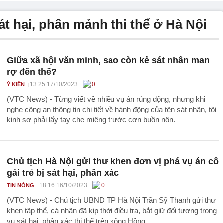
sát hại, phân mảnh thi thể ở Hà Nội
Giữa xã hội văn minh, sao còn kẻ sát nhân man
rợ đến thế?
13:25 17/10/2023
0
Ý KIẾN
(VTC News) - Từng viết về nhiều vụ án rúng động, nhưng khi
nghe công an thông tin chi tiết về hành động của tên sát nhân, tôi
kinh sợ phải lấy tay che miệng trước cơn buồn nôn.
Chủ tịch Hà Nội gửi thư khen đơn vị phá vụ án cô
gái trẻ bị sát hại, phân xác
18:16 16/10/2023
0
TIN NÓNG
(VTC News) - Chủ tịch UBND TP Hà Nội Trần Sỹ Thanh gửi thư
khen tập thể, cá nhân đã kịp thời điều tra, bắt giữ đối tượng trong
vụ sát hại, phân xác thi thể trên sông Hồng.