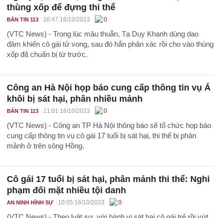
thùng xốp để đựng thi thể
16:47 16/10/2023
0
BẢN TIN 113
(VTC News) - Trong lúc mâu thuẫn, Tạ Duy Khanh dùng dao
đâm khiến cô gái tử vong, sau đó hắn phân xác rồi cho vào thùng
xốp đã chuẩn bị từ trước.
Công an Hà Nội họp báo cung cấp thông tin vụ Á
khôi bị sát hại, phân nhiều mảnh
11:01 16/10/2023
0
BẢN TIN 113
(VTC News) - Công an TP Hà Nội thông báo sẽ tổ chức họp báo
cung cấp thông tin vụ cô gái 17 tuổi bị sát hại, thi thể bị phân
mảnh ở trên sông Hồng.
Cô gái 17 tuổi bị sát hại, phân mảnh thi thể: Nghi
phạm đối mặt nhiều tội danh
10:05 16/10/2023
0
AN NINH HÌNH SỰ
(VTC News) - Theo luật sư, với hành vi sát hại cô gái trẻ rồi vứt