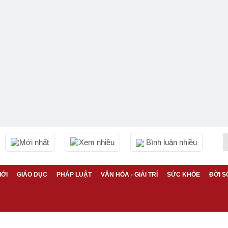
Mới nhất
Xem nhiều
Bình luận nhiều
IỚI
GIÁO DỤC
PHÁP LUẬT
VĂN HÓA - GIẢI TRÍ
SỨC KHỎE
ĐỜI S