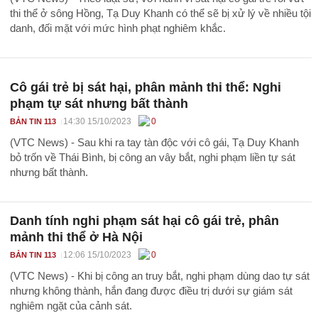
thi thể ở sông Hồng, Tạ Duy Khanh có thể sẽ bị xử lý về nhiều tội
danh, đối mặt với mức hình phạt nghiêm khắc.
Cô gái trẻ bị sát hại, phân mảnh thi thể: Nghi
phạm tự sát nhưng bất thành
14:30 15/10/2023
0
BẢN TIN 113
(VTC News) - Sau khi ra tay tàn độc với cô gái, Tạ Duy Khanh
bỏ trốn về Thái Bình, bị công an vây bắt, nghi phạm liền tự sát
nhưng bất thành.
Danh tính nghi phạm sát hại cô gái trẻ, phân
mảnh thi thể ở Hà Nội
12:06 15/10/2023
0
BẢN TIN 113
(VTC News) - Khi bị công an truy bắt, nghi phạm dùng dao tự sát
nhưng không thành, hắn đang được điều trị dưới sự giám sát
nghiêm ngặt của cảnh sát.