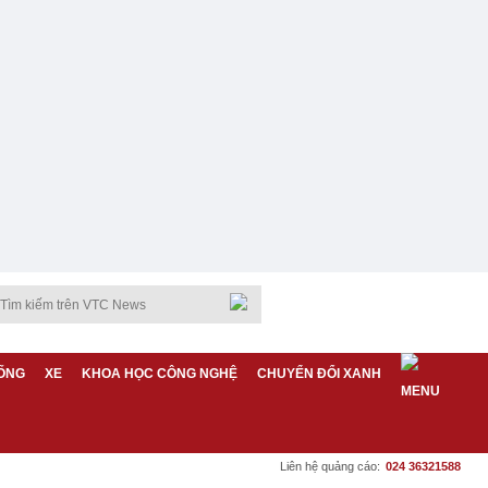
ỐNG
XE
KHOA HỌC CÔNG NGHỆ
CHUYỂN ĐỔI XANH
Liên hệ quảng cáo:
024 36321588