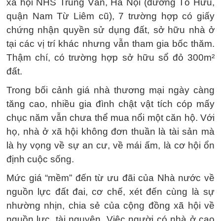
xã hội NHS Trung Văn, Hà Nội (đường Tố Hữu,
quận Nam Từ Liêm cũ), 7 trường hợp có giấy
chứng nhận quyền sử dụng đất, sở hữu nhà ở
tại các vị trí khác nhưng vẫn tham gia bốc thăm.
Thậm chí, có trường hợp sở hữu sổ đỏ 300m²
đất.
Trong bối cảnh giá nhà thương mại ngày càng
tăng cao, nhiều gia đình chật vật tích cóp mấy
chục năm vẫn chưa thể mua nổi một căn hộ. Với
họ, nhà ở xã hội không đơn thuần là tài sản mà
là hy vọng về sự an cư, về mái ấm, là cơ hội ổn
định cuộc sống.
Mức giá “mềm” đến từ ưu đãi của Nhà nước về
nguồn lực đất đai, cơ chế, xét đến cùng là sự
nhường nhịn, chia sẻ của cộng đồng xã hội về
nguồn lực, tài nguyên. Việc người có nhà ở cao