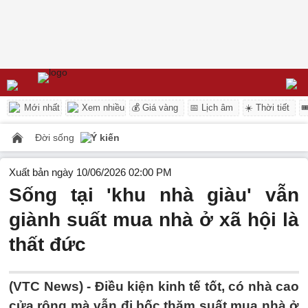
Mới nhất
Xem nhiều
💰 Giá vàng
📅 Lịch âm
☀️ Thời tiết

Đời sống
Ý kiến
Xuất bản ngày 10/06/2026 02:00 PM
Sống tại 'khu nhà giàu' vẫn
giành suất mua nhà ở xã hội là
thất đức
(VTC News) -
Điều kiện kinh tế tốt, có nhà cao
cửa rộng mà vẫn đi bốc thăm suất mua nhà ở