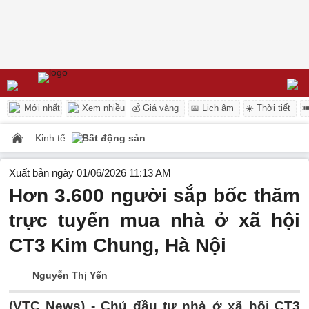
Mới nhất
Xem nhiều
💰 Giá vàng
📅 Lịch âm
☀️ Thời tiết

Kinh tế
Bất động sản
Xuất bản ngày 01/06/2026 11:13 AM
Hơn 3.600 người sắp bốc thăm
trực tuyến mua nhà ở xã hội
CT3 Kim Chung, Hà Nội
Nguyễn Thị Yến
(VTC News) -
Chủ đầu tư nhà ở xã hội CT3