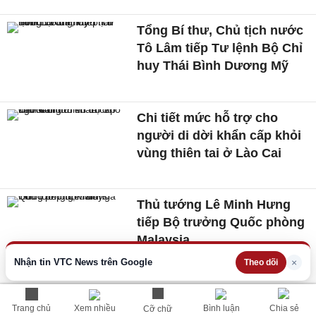
Tổng Bí thư, Chủ tịch nước
Tô Lâm tiếp Tư lệnh Bộ Chỉ
huy Thái Bình Dương Mỹ
Chi tiết mức hỗ trợ cho
người di dời khẩn cấp khỏi
vùng thiên tai ở Lào Cai
Thủ tướng Lê Minh Hưng
tiếp Bộ trưởng Quốc phòng
Malaysia
Nhận tin VTC News trên Google
×
Theo dõi
Xem thêm
Trang chủ
Xem nhiều
Bình luận
Chia sẻ
Cỡ chữ