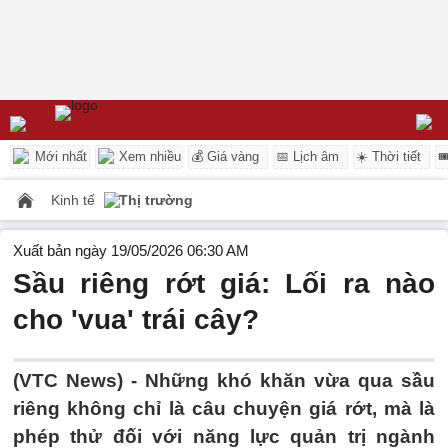
Mới nhất
Xem nhiều
💰 Giá vàng
📅 Lịch âm
☀️ Thời tiết

Kinh tế
Thị trường
Xuất bản ngày 19/05/2026 06:30 AM
Sầu riêng rớt giá: Lối ra nào
cho 'vua' trái cây?
(VTC News) -
Những khó khăn vừa qua sầu
riêng không chỉ là câu chuyện giá rớt, mà là
phép thử đối với năng lực quản trị ngành