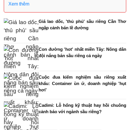
Xem thêm
Giá lao dốc, 'thủ phủ' sầu riêng Cần Thơ
ngập cảnh bán lề đường
Con đường 'hot' nhất miền Tây: Nông dân
đội nắng bán sầu riêng cả ngày
Cuộc đua kiểm nghiệm sầu riêng xuất
khẩu: Container ùn ứ, doanh nghiệp 'hụt
hơi'
Cadimi: Lỗ hổng kỹ thuật hay hồi chuông
cảnh báo với ngành sầu riêng?