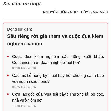
Xin cảm ơn ông!
NGUYỄN LIẾN - NHƯ THÚY
(Thực hiện)
Dòng sự kiện:
Sầu riêng rớt giá thảm và cuộc đua kiểm
nghiệm cadimi
Cuộc đua kiểm nghiệm sầu riêng xuất khẩu:
Container ùn ứ, doanh nghiệp 'hụt hơi'
06:30 18/05/2026
Cadimi: Lỗ hổng kỹ thuật hay hồi chuông cảnh báo
với ngành sầu riêng?
06:25 16/05/2026
Cơn lao dốc của ‘vua trái cây’: Thương lái bỏ cọc,
nhà vườn ôm nợ
13:30 15/05/2026