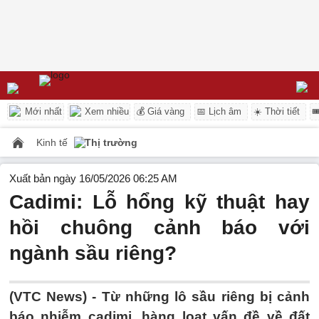
Mới nhất
Xem nhiều
💰 Giá vàng
📅 Lịch âm
☀️ Thời tiết

Kinh tế
Thị trường
Xuất bản ngày 16/05/2026 06:25 AM
Cadimi: Lỗ hổng kỹ thuật hay
hồi chuông cảnh báo với
ngành sầu riêng?
(VTC News) -
Từ những lô sầu riêng bị cảnh
báo nhiễm cadimi, hàng loạt vấn đề về đất