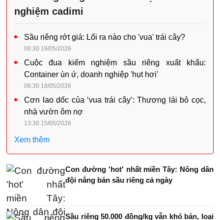
nghiệm cadimi
Sầu riêng rớt giá: Lối ra nào cho 'vua' trái cây?
06:30 19/05/2026
Cuộc đua kiểm nghiệm sầu riêng xuất khẩu:
Container ùn ứ, doanh nghiệp 'hụt hơi'
06:30 18/05/2026
Cơn lao dốc của ‘vua trái cây’: Thương lái bỏ cọc,
nhà vườn ôm nợ
13:30 15/05/2026
Xem thêm
Con đường 'hot' nhất miền Tây: Nông dân
đội nắng bán sầu riêng cả ngày
Sầu riêng 50.000 đồng/kg vẫn khó bán, loại