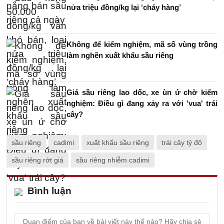
nửa triệu đồng/kg lại ‘cháy hàng’
Không để kiểm nghiệm, mã số vùng trồng
làm nghẽn xuất khẩu sầu riêng
Giá sầu riêng lao dốc, xe ùn ứ chờ kiểm
nghiệm: Điều gì đang xảy ra với 'vua' trái
cây?
sầu riêng
cadimi
xuất khẩu sầu riêng
trái cây tỷ đô
sầu riêng rớt giá
sầu riêng nhiễm cadimi
Bình luận