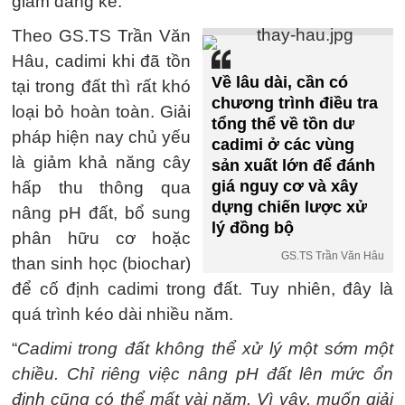
giảm đáng kể.
Theo GS.TS Trần Văn
Hâu, cadimi khi đã tồn
Về lâu dài, cần có
tại trong đất thì rất khó
chương trình điều tra
loại bỏ hoàn toàn. Giải
tổng thể về tồn dư
pháp hiện nay chủ yếu
cadimi ở các vùng
là giảm khả năng cây
sản xuất lớn để đánh
giá nguy cơ và xây
hấp thu thông qua
dựng chiến lược xử
nâng pH đất, bổ sung
lý đồng bộ
phân hữu cơ hoặc
GS.TS Trần Văn Hâu
than sinh học (biochar)
để cố định cadimi trong đất. Tuy nhiên, đây là
quá trình kéo dài nhiều năm.
“
Cadimi trong đất không thể xử lý một sớm một
chiều. Chỉ riêng việc nâng pH đất lên mức ổn
định cũng có thể mất vài năm. Vì vậy, muốn giải