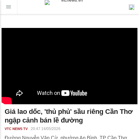
Giá lao dốc, 'thủ phủ' sầu riêng Cần Thơ
ngập cảnh bán lề đường
20:47 14/05/2026
VTC NEWS TV
Đường Nguyễn Văn Cừ, phường An Bình, TP Cần Thơ