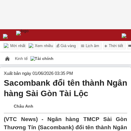
Mới nhất
Xem nhiều
💰 Giá vàng
📅 Lịch âm
☀️ Thời tiết

Kinh tế
Tài chính
Xuất bản ngày 01/06/2026 03:35 PM
Sacombank đổi tên thành Ngân
hàng Sài Gòn Tài Lộc
Châu Anh
(VTC News) -
Ngân hàng TMCP Sài Gòn
Thương Tín (Sacombank) đổi tên thành Ngân