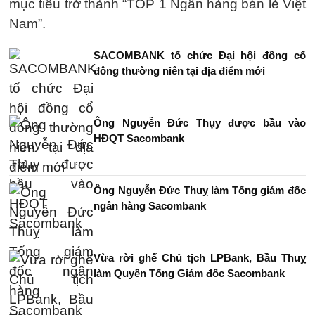
mục tiêu trở thành “TOP 1 Ngân hàng bán lẻ Việt
Nam”.
SACOMBANK tổ chức Đại hội đồng cổ
đông thường niên tại địa điểm mới
Ông Nguyễn Đức Thụy được bầu vào
HĐQT Sacombank
Ông Nguyễn Đức Thuỵ làm Tổng giám đốc
ngân hàng Sacombank
Vừa rời ghế Chủ tịch LPBank, Bầu Thuỵ
làm Quyền Tổng Giám đốc Sacombank