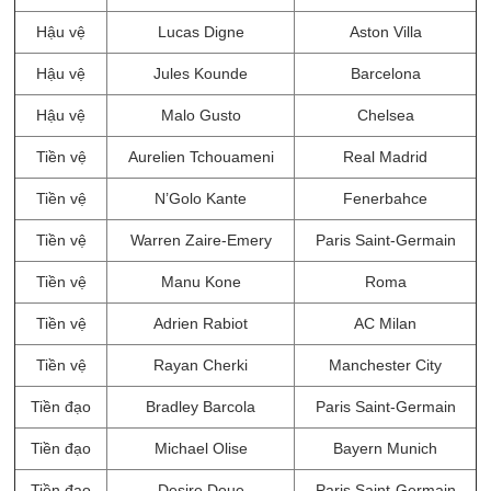
Hậu vệ
Lucas Digne
Aston Villa
Hậu vệ
Jules Kounde
Barcelona
Hậu vệ
Malo Gusto
Chelsea
Tiền vệ
Aurelien Tchouameni
Real Madrid
Tiền vệ
N’Golo Kante
Fenerbahce
Tiền vệ
Warren Zaire-Emery
Paris Saint-Germain
Tiền vệ
Manu Kone
Roma
Tiền vệ
Adrien Rabiot
AC Milan
Tiền vệ
Rayan Cherki
Manchester City
Tiền đạo
Bradley Barcola
Paris Saint-Germain
Tiền đạo
Michael Olise
Bayern Munich
Tiền đạo
Desire Doue
Paris Saint-Germain