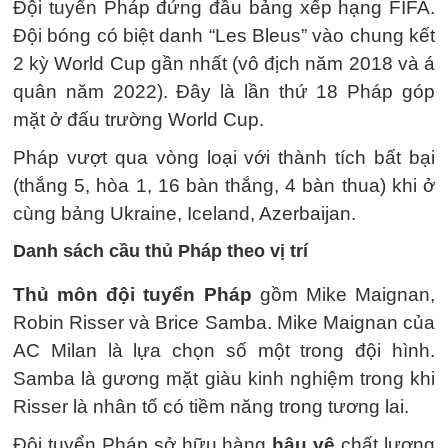
Đội tuyển Pháp đứng đầu bảng xếp hạng FIFA.
Đội bóng có biệt danh “Les Bleus” vào chung kết
2 kỳ World Cup gần nhất (vô địch năm 2018 và á
quân năm 2022). Đây là lần thứ 18 Pháp góp
mặt ở đấu trường World Cup.
Pháp vượt qua vòng loại với thành tích bất bại
(thắng 5, hòa 1, 16 bàn thắng, 4 bàn thua) khi ở
cùng bảng Ukraine, Iceland, Azerbaijan.
Danh sách cầu thủ Pháp theo vị trí
Thủ môn đội tuyển Pháp
gồm Mike Maignan,
Robin Risser và Brice Samba. Mike Maignan của
AC Milan là lựa chọn số một trong đội hình.
Samba là gương mặt giàu kinh nghiệm trong khi
Risser là nhân tố có tiềm năng trong tương lai.
Đội tuyển Pháp sở hữu hàng
hậu vệ
chất lượng