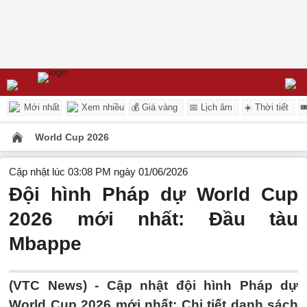
Mới nhất
Xem nhiều
💰 Giá vàng
📅 Lịch âm
☀️ Thời tiết

World Cup 2026
Cập nhật lúc 03:08 PM ngày 01/06/2026
Đội hình Pháp dự World Cup
2026 mới nhất: Đầu tàu
Mbappe
(VTC News) -
Cập nhật đội hình Pháp dự
World Cup 2026 mới nhất: Chi tiết danh sách