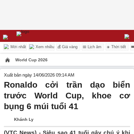
Mới nhất
Xem nhiều
💰 Giá vàng
📅 Lịch âm
☀️ Thời tiết

World Cup 2026
Xuất bản ngày 14/06/2026 09:14 AM
Ronaldo cởi trần dạo biển
trước World Cup, khoe cơ
bụng 6 múi tuổi 41
Khánh Ly
(VTC News) -
Siêu sao 41 tuổi gây chú ý khi