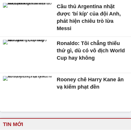
Cầu thủ Argentina nhặt
được 'bí kíp' của đội Anh,
phát hiện chiêu trò lừa
Messi
Ronaldo: Tôi chẳng thiếu
thứ gì, dù có vô địch World
Cup hay không
Rooney chê Harry Kane ăn
vạ kiếm phạt đền
TIN MỚI