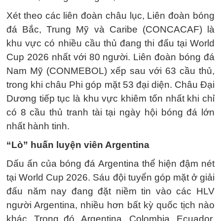
Xét theo các liên đoàn châu lục, Liên đoàn bóng
đá Bắc, Trung Mỹ và Caribe (CONCACAF) là
khu vực có nhiều cầu thủ đang thi đấu tại World
Cup 2026 nhất với 80 người. Liên đoàn bóng đá
Nam Mỹ (CONMEBOL) xếp sau với 63 cầu thủ,
trong khi châu Phi góp mặt 53 đại diện. Châu Đại
Dương tiếp tục là khu vực khiêm tốn nhất khi chỉ
có 8 cầu thủ tranh tài tại ngày hội bóng đá lớn
nhất hành tinh.
“Lò” huấn luyện viên Argentina
Dấu ấn của bóng đá Argentina thể hiện đậm nét
tại World Cup 2026. Sáu đội tuyển góp mặt ở giải
đấu năm nay đang đặt niềm tin vào các HLV
người Argentina, nhiều hơn bất kỳ quốc tịch nào
khác. Trong đó, Argentina, Colombia, Ecuador,