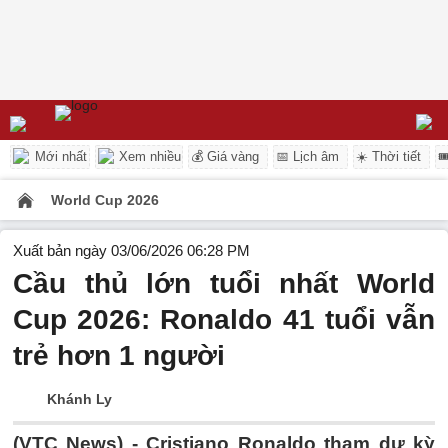
Mới nhất
Xem nhiều
💰 Giá vàng
📅 Lịch âm
☀️ Thời tiết

World Cup 2026
Xuất bản ngày 03/06/2026 06:28 PM
Cầu thủ lớn tuổi nhất World
Cup 2026: Ronaldo 41 tuổi vẫn
trẻ hơn 1 người
Khánh Ly
(VTC News) -
Cristiano Ronaldo tham dự kỳ