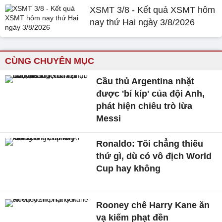
XSMT 3/8 - Kết quả XSMT hôm
nay thứ Hai ngày 3/8/2026
CÙNG CHUYÊN MỤC
Cầu thủ Argentina nhặt
được 'bí kíp' của đội Anh,
phát hiện chiêu trò lừa
Messi
Ronaldo: Tôi chẳng thiếu
thứ gì, dù có vô địch World
Cup hay không
Rooney chê Harry Kane ăn
vạ kiếm phạt đền