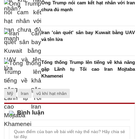
Ông Trump nói cam kết hạt nhân với Iran
chưa đủ mạnh
Iran 'càn quét' sân bay Kuwait bằng UAV
và tên lửa
Tổng thống Trump lên tiếng về khả năng
gặp Lãnh tụ Tối cao Iran Mojtaba
Khamenei
Mỹ
Iran
vũ khí hạt nhân
Bình luận