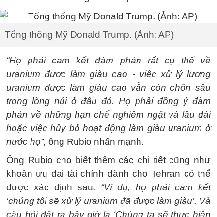
Tổng thống Mỹ Donald Trump. (Ảnh: AP)
“Họ phải cam kết đàm phán rất cụ thể về
uranium được làm giàu cao - việc xử lý lượng
uranium được làm giàu cao vẫn còn chôn sâu
trong lòng núi ở đâu đó. Họ phải đồng ý đàm
phán về những hạn chế nghiêm ngặt và lâu dài
hoặc việc hủy bỏ hoạt động làm giàu uranium ở
nước họ”,
ông Rubio nhấn mạnh.
Ông Rubio cho biết thêm các chi tiết cũng như
khoản ưu đãi tài chính dành cho Tehran có thể
được xác định sau.
“Ví dụ, họ phải cam kết
‘chúng tôi sẽ xử lý uranium đã được làm giàu’. Và
câu hỏi đặt ra bây giờ là ‘Chúng ta sẽ thực hiện