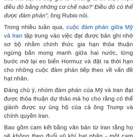
điều đó bằng những cơ chế nào?’ Điều đó có thể
được đàm phán”,
ông Rubio nói.
Trong nhiều tuần qua,
cuộc đàm phán giữa Mỹ
và Iran
tập trung vào việc đạt được bản ghi nhớ
sơ bộ nhằm chính thức gia hạn thỏa thuận
ngừng bắn mong manh giữa hai nước, từng
bước mở lại eo biển Hormuz và đặt ra thời hạn
cho những cuộc đàm phán tiếp theo về vấn đề
hạt nhân.
Đáng chú ý, nhóm đàm phán của Mỹ và Iran đạt
được thỏa thuận dự thảo mà họ cho rằng có thể
giành được sự ủng hộ của cả ông Trump và
chính quyền Iran.
Bao gồm cam kết bằng văn bản từ Iran rằng họ
sẽ không theo đuổi vũ khí hạt nhân - một cam