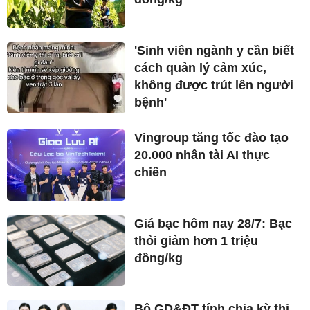
'Sinh viên ngành y cần biết
cách quản lý cảm xúc,
không được trút lên người
bệnh'
Vingroup tăng tốc đào tạo
20.000 nhân tài AI thực
chiến
Giá bạc hôm nay 28/7: Bạc
thỏi giảm hơn 1 triệu
đồng/kg
Bộ GD&ĐT tính chia kỳ thi