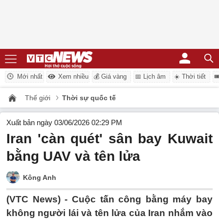
Mới nhất
Xem nhiều
💰 Giá vàng
📅 Lịch âm
☀️ Thời tiết

Thế giới
Thời sự quốc tế
Xuất bản ngày 03/06/2026 02:29 PM
Iran 'càn quét' sân bay Kuwait
bằng UAV và tên lửa
Kông Anh
(VTC News) -
Cuộc tấn công bằng máy bay
không người lái và tên lửa của Iran nhắm vào