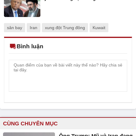
sân bay
Iran
xung đột Trung đông
Kuwait
Bình luận
CÙNG CHUYÊN MỤC
Ông Trump: Mỹ và Iran đang