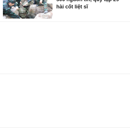
hài cốt liệt sĩ