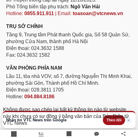
Phó Tổng biên tập phụ trách:
Ngô Văn Hải
Hotline:
0855.911.911
| Email:
toasoan@vtcnews.vn
TRỤ SỞ CHÍNH
Tầng 9, Trung tâm Phát thanh Quốc gia, Số 58 Quán Sứ,
phường Cửa Nam, thành phố Hà Nội
Điện thoại: 024.3632 1588
Fax: 024.3632 1582
VĂN PHÒNG PHÍA NAM
Lầu 11, tòa nhà VOV, số 7, đường Nguyễn Thị Minh Khai,
phường Sài Gòn, Thành phố Hồ Chí Minh.
Điện thoại: 028.3811 1705
Hotline:
094.884.8186
Không được sao chép lại bất kỳ thông tin nào từ website
này khi chưa có sự đồng ý bằng văn bản của Báo Điện tử
Nhận tin VTC News trên Google
×
Theo dõi
VTC News