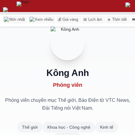
Mới nhất
Xem nhiều
💰 Giá vàng
📅 Lịch âm
☀️ Thời tiết

Kông Anh
Phóng viên
Phóng viên chuyên mục Thế giới, Báo Điện tử VTC News,
Đài Tiếng nói Việt Nam.
Thế giới
Khoa học - Công nghệ
Kinh tế