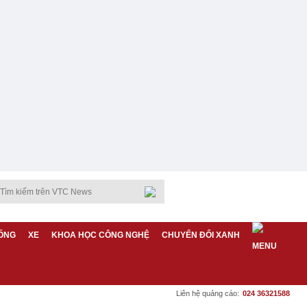
ỐNG
XE
KHOA HỌC CÔNG NGHỆ
CHUYỂN ĐỔI XANH
Liên hệ quảng cáo:
024 36321588