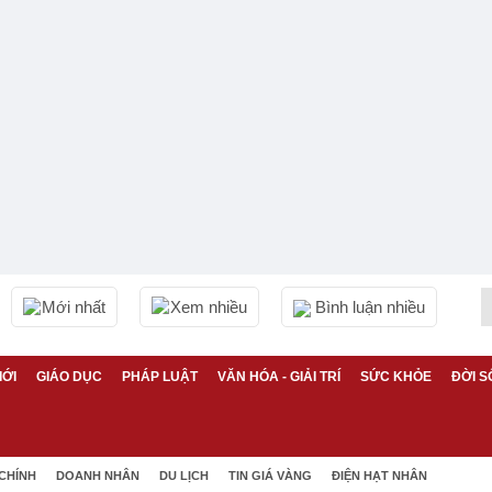
Mới nhất
Xem nhiều
Bình luận nhiều
IỚI
GIÁO DỤC
PHÁP LUẬT
VĂN HÓA - GIẢI TRÍ
SỨC KHỎE
ĐỜI S
 CHÍNH
DOANH NHÂN
DU LỊCH
TIN GIÁ VÀNG
ĐIỆN HẠT NHÂN