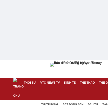
THỜI SỰ
VTC NEWS TV
KINH TẾ
THỂ THAO
THẾ G
THỊ TRƯỜNG
BẤT ĐỘNG SẢN
ĐẦU TƯ
TÀI